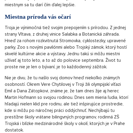
Vďaka svojej strategické polohe na kopci navyše Troja
ponúka nespočetne krásne miesta s úchvatným výhľadom,
kam sa vydať na prechádzku. Dom, ktorý sa nachádza kúsok
od botanickej záhrady, si tu nechala napríklad postaviť známa
režisérka Věra Chytilová. A už vtedy sa príroda v Troji rýchlo
stala lákadlom pre tých, ktorí tam chceli utratiť svoje peniaze.
Na začiatku 70. rokov totiž
zaplatila
za luxusnú vilu vraj 1,2
milióna korún. A to bola na tú dobu astronomická suma.
Odvtedy sa toho veľa nezmenilo. Z mestskej časti Troja sa
stala synonymom nielen pre prestížnu adresu, ale
predovšetkým pre nádherné vily, ktoré dýchajú luxusom. A
miestnym sa tu darí čím ďalej lepšie.
Miestna príroda vás očarí
Troja je výnimočná tiež svojim prepojením s prírodou. Z jednej
strany Vltava, z druhej vinice Salabka a Botanická záhrada.
Hneď za rohom rozkvitnutá Stromovka, cyklostezky, upravené
parky, Zoo s novými pavilónmi alebo Trojský zámok, ktorý hostí
skvelé kultúrne akcie a výstavy. Jednu takú si môžu miestni