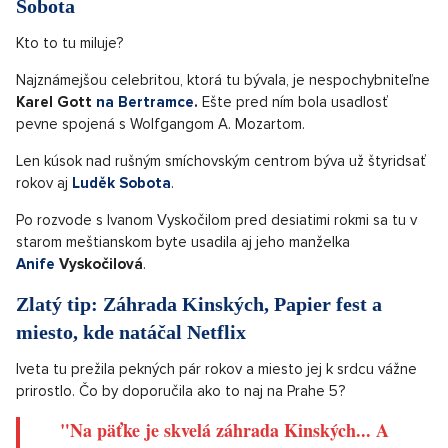
Sobota
Kto to tu miluje?
Najznámejšou celebritou, ktorá tu bývala, je nespochybniteľne
Karel Gott
na Bertramce
.
Ešte pred ním bola usadlosť
pevne spojená s Wolfgangom A. Mozartom.
Len kúsok nad rušným smíchovským centrom býva už štyridsať
rokov aj
Luděk Sobota
.
Po rozvode s Ivanom Vyskočilom pred desiatimi rokmi sa tu v
starom meštianskom byte usadila aj jeho manželka
Anife
Vyskočilová
.
Zlatý tip: Záhrada Kinských, Papier fest a
miesto, kde natáčal Netflix
Iveta tu prežila pekných pár rokov a miesto jej k srdcu vážne
prirostlo. Čo by doporučila ako to naj na Prahe 5?
"Na päťke je skvelá záhrada Kinských... A