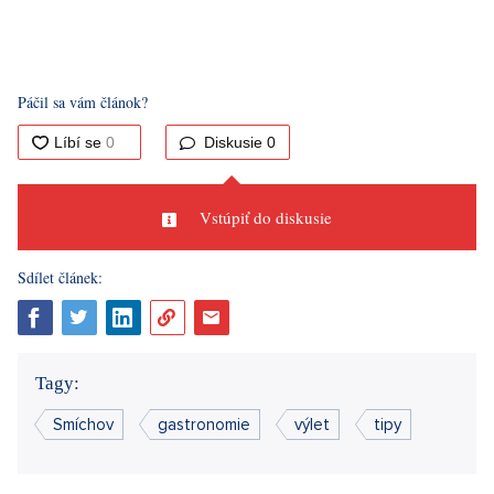
Páčil sa vám článok?
Diskusie
0
Vstúpiť do diskusie
Sdílet článek:
Tagy:
Smíchov
gastronomie
výlet
tipy