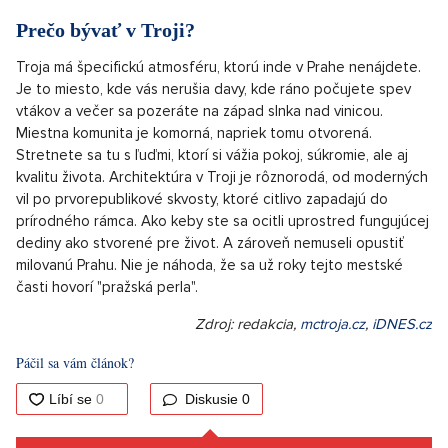
užívať aj toto leto, a to až do polovice septembra. Život tu
proste nie je len o bývaní, je to každodenný zážitok.
Nie je divu, že tu našlo svoj domov hneď niekoľko známych
osobností. Okrem Vere Chytilovej v Troji žili olympijskí víťazi
Emil a Dana Zátopkovi, známe je, že tam dnes žije aj herec
Martin Hofmann so svojou rodinou. Dnes sem mieria ľudia, ktorí
hľadajú nielen klid pre rodinu, ale tiež inšpirujúce prostredie,
kde si môžu po náročnej práci oddýchnuť. Nechýbajú tu
prestížne školy vrátane bilingvných programov, rodinná ZŠ
Trojská i blízke medzinárodné školy v okolí, ktorých je v Prahe
dostatok.
Prečo bývať v Troji?
Troja má špecifickú atmosféru, ktorú inde v Prahe nenájdete.
Je to miesto, kde vás nerušia davy, kde ráno počujete spev
vtákov a večer sa pozeráte na západ slnka nad vinicou.
Miestna komunita je komorná, napriek tomu otvorená.
Stretnete sa tu s ľuďmi, ktorí si vážia pokoj, súkromie, ale aj
kvalitu života. Architektúra v Troji je rôznorodá, od moderných