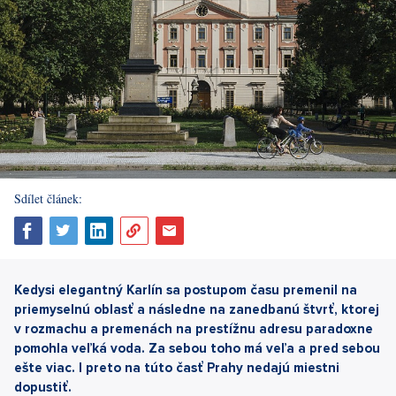
Sdílet článek:
Kedysi elegantný Karlín sa postupom času premenil na
priemyselnú oblasť a následne na zanedbanú štvrť, ktorej
v rozmachu a premenách na prestížnu adresu paradoxne
pomohla veľká voda. Za sebou toho má veľa a pred sebou
ešte viac. I preto na túto časť Prahy nedajú miestni
dopustiť.