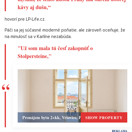
kávy aj dušu,“
hovorí pre LP-Life.cz.
Páči sa jej súčasné moderné poňatie, ale zároveň oceňuje, že
na minulosť sa v Karlíne nezabúda.
"Už som mala tú česť zakopnúť o
Stolpersteine,"
Pronájem bytu 2+kk, Vršovice, Praha 10 – 49 m², Praha
SHOW PROPERTY
10