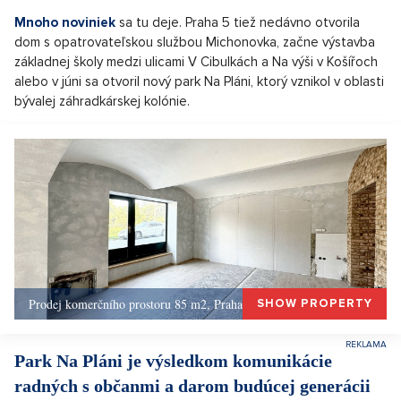
Mnoho noviniek
sa tu deje. Praha 5 tiež nedávno otvorila
dom s opatrovateľskou službou Michonovka, začne výstavba
základnej školy medzi ulicami V Cibulkách a Na výši v Košířoch
alebo v júni sa otvoril nový park Na Pláni, ktorý vznikol v oblasti
bývalej záhradkárskej kolónie.
Prodej komerčního prostoru 85 m2, Praha 1, Praha 1
SHOW PROPERTY
Park Na Pláni je výsledkom komunikácie
radných s občanmi a darom budúcej generácii