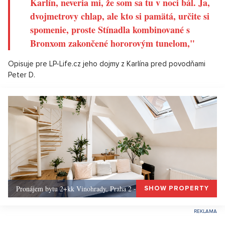
Karlín, neveria mi, že som sa tu v noci bál. Ja,
dvojmetrovy chlap, ale kto si pamätá, určite si
spomenie, proste Stínadla kombinované s
Bronxom zakončené hororovým tunelom,"
Opisuje pre LP-Life.cz jeho dojmy z Karlína pred povodňami
Peter D.
Pronájem bytu 2+kk Vinohrady, Praha 2 - 72 m², Praha 2
SHOW PROPERTY