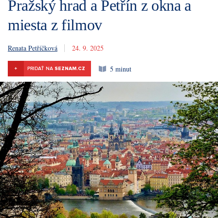
Pražský hrad a Petřín z okna a
miesta z filmov
Renata Petříčková
24. 9. 2025
5 minut
+
PRIDAŤ NA
SEZNAM.CZ