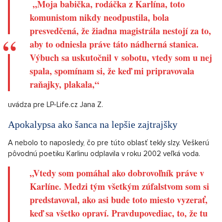
„Moja babička, rodáčka z Karlína, toto
komunistom nikdy neodpustila, bola
presvedčená, že žiadna magistrála nestojí za to,
aby to odniesla práve táto nádherná stanica.
Výbuch sa uskutočnil v sobotu, vtedy som u nej
spala, spomínam si, že keď mi pripravovala
raňajky, plakala,“
uvádza pre LP-Life.cz Jana Z.
Apokalypsa ako šanca na lepšie zajtrajšky
A nebolo to naposledy, čo pre túto oblasť tekly slzy. Veškerú
pôvodnú poetiku Karlinu odplavila v roku 2002 veľká voda.
„Vtedy som pomáhal ako dobrovoľník práve v
Karlíne. Medzi tým všetkým zúfalstvom som si
predstavoval, ako asi bude toto miesto vyzerať,
keď sa všetko opraví. Pravdupovediac, to, že tu