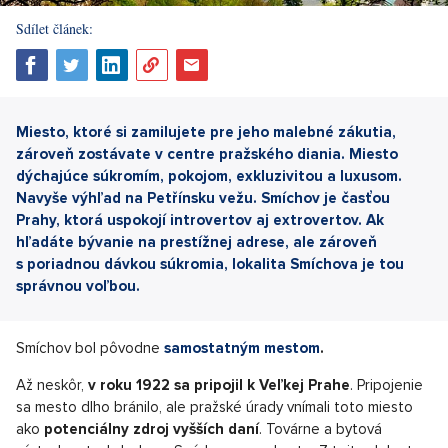
Sdílet článek:
Miesto, ktoré si zamilujete pre jeho malebné zákutia,
zároveň zostávate v centre pražského diania. Miesto
dýchajúce súkromím, pokojom, exkluzivitou a luxusom.
Navyše výhľad na Petřínsku vežu. Smíchov je časťou
Prahy, ktorá uspokojí introvertov aj extrovertov. Ak
hľadáte bývanie na prestížnej adrese, ale zároveň
s poriadnou dávkou súkromia, lokalita Smíchova je tou
správnou voľbou.
Smíchov bol pôvodne
samostatným mestom
.
Až neskôr,
v roku 1922 sa pripojil k Veľkej Prahe
. Pripojenie
sa mesto dlho bránilo, ale pražské úrady vnímali toto miesto
ako
potenciálny zdroj vyšších daní
. Továrne a bytová