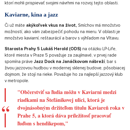
ktorí mohli prispievať svojimi návrhmi na rozvoj tejto oblasti.
Kaviarne, kina a jazz
Či už máte
akýkoľvek vkus na život,
Smíchov má množstvo
možností, ako vám zabezpečiť pohodu na mieru. V oblasti je
množstvo kaviarní, reštaurácií a barov s výhľadom na Vltavu.
Starosta Prahy 5 Lukáš Herold (ODS)
na otázku LP-Life,
ktoré miesta v Praze 5 považuje za zaujímavé, v prvej rade
spomína práve
Jazz Dock na Janáčkovom nábreží
, bar s
živou jazzovou hudbou v modernej sklenej budove, pôsobiacej
dojmom, že stojí na rieke. Považuje ho za najlepší jazzový klub
v metropole.
"Občerstviť sa ľudia môžu v Kaviarni medzi
riadkami na Štefánikovej ulici, ktorá je
dvojnásobným držiteľom titulu Kaviareň roka v
Prahe 5, a ktorá dáva príležitosť pracovať
ľuďom s hendikepom,"