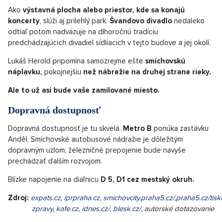
Ako
výstavná plocha alebo priestor, kde sa konajú
koncerty
, slúži aj prilehlý park.
Švandovo divadlo
nedaleko
odtiaľ potom nadväzuje na dlhoročnú tradíciu
predchádzajúcich divadiel sídliacich v tejto budove a jej okolí.
Lukáš Herold pripomína samozrejme ešte
smíchovskú
náplavku,
pokojnejšiu
než nábrežie na druhej strane rieky.
Ale to už asi bude vaše zamilované miesto.
Dopravná dostupnosť
Dopravná dostupnosť je tu skvelá.
Metro B
ponúka zastávku
Anděl, Smíchovské autobusové nádražie je dôležitým
dopravným uzlom, železničné prepojenie bude navyše
prechádzať ďalším rozvojom.
Blízke napojenie na diaľnicu
D 5, D1 cez mestský okruh.
Zdroj:
expats.cz
,
iprpraha.cz
,
smichovcity.praha5.cz/
,
praha5.cz/tisk
zpravy
,
kafe.cz
,
idnes.cz/
,
blesk.cz/
, autorské dotazovanie