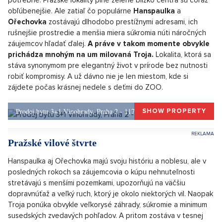
zeleňou, výhľady na Vltavu, blízkosť Stromovky, ZOO a
botanickej zahrady i moderná infraštruktúra robia z tejto
štvrti ideálne miesto pre rodinný život i oddych po
náročnom dni. Na svoje si tu prídu milovníci luxusu i deti
túžiace po zábave.
Túžba po pokoji, súkromí a blízkosti prírody vedie čoraz viac
ľudí do vilových štvrtí, kde majú zároveň blízko všetko
potrebné. Pražské lokality plné zelene blízko centra sú čoraz
obľúbenejšie. Ale zatiaľ čo populárne
Hanspaulka
a
Ořechovka
zostávajú dlhodobo prestížnymi adresami, ich
rušnejšie prostredie a menšia miera súkromia núti náročných
záujemcov hľadať ďalej.
A práve v takom momente obvykle
prichádza mnohým na um milovaná Troja.
Lokalita, ktorá sa
stáva synonymom pre elegantný život v prírode bez nutnosti
robiť kompromisy. A už dávno nie je len miestom, kde si
zájdete počas krásnej nedele s deťmi do ZOO.