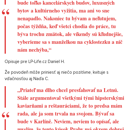
bude toľko kancelárskych budov, luxusných
bytov a kultúrneho vyžitia, ma ani vo sne
nenapadlo. Nakoniec tu bývam a neľutujem,
počas týždňa, keď všetci chodia do práce, tu
býva trochu zmätok, ale víkendy sú kľudnejšie,
vyberieme sa s manželkou na cyklostezku a nič
nám nechýba,“
Opisuje pre LP-Life.cz Daniel H.
Že povodeň môže priniesť aj niečo pozitívne, kvituje s
vďačnosťou aj Naďa C.
„Priateľ ma dlho chcel presťahovať na Letnú.
Stále argumentoval všetkými tými hipsterskými
kaviarňami a reštauráciami, že to predsa mám
rada, ale ja som trvala na svojom. Bývať sa
bude v Karlíně. Neviem, neviem to opísať, ale
myslím, že tento kúsok Prahy má okrem dobrej