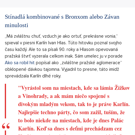
Stínadlá kombinované s Bronxom alebo Závan
minulosti
„Má zvláštnu chuť, vzduch je ako ortuť, prekrásne vonia,“
spieval v piesni Karlín Ivan Hlas. Túto hitovku poznal svojho
času každý. Ale to sa písali 90. roky a Hlasom opevovaná
pražská štvrť vyzerala celkom inak. Sám umelec ju v porade
Ako sa robil hit
popísal ako „zvláštne pražské aglomerace“
obklopené dávkou tajomna. Vyjadril to presne, táto imidž
sprevádzala Karlín dlhé roky.
"Vyrástol som na miestach, kde sa lámia Žižkov
a Vinohrady, a ak mám niečo spojené s
divokým mladým vekom, tak to je práve Karlín.
Najlepšie techno párty, čo som zažil, tuším, že
to bolo niekde na miestach, kde je dnes Palác
Karlín. Keď sa dnes s deťmi prechádzam cez