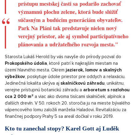
prístupu mestskej časti sa podarilo zachovať
významnú plochu zelene, ktorá bude slúžiť
súčasným a budúcim generáciám obyvateľov.
Park Na Pláni tak predstavuje nielen nový
verejný priestor, ale aj symbol participatívneho
plánovania a udržateľného rozvoja mesta."
Starosta Lukáš Herold by vás navyše do prírody pozval do
Prokopského údolia
, ktoré patrí k najkrajším miestam na
území hlavného mesta. Okrem
jazierok, lomov a skalných
výbežkov
, poskytuje údolie priestor pre oddych a relaxáciu.
Jedinečná lokalita ukrýva aj
skalničkovú záhradu
, unikátnu,
verejne prístupnú botanickú záhradu a
arboretum s rozlohou
cca 2 000 m²
a viac ako dvoma tisícami skalničiek, alpínok a
ďalších drevín. V 50. rokoch 20. storočia ju na mieste bývalého
vápencového lomu založili manželia Haladovi. Revitalizáciu za
finančnej podpory Prahy 5 sa areál dočkal v roku 2019.
Kto tu zanechal stopy? Karel Gott aj Luděk