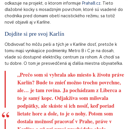
odkazuje na projekt, o ktorom informuje
Praha8.cz
. Tieto
dlažobné kocky s mosadzným povrchom, ktoré sú vsadené do
chodníka pred domami obetí nacistického režimu, sa totiž
nové objavili aj v Karlíne.
Dojdite si pre svoj Karlín
Obdivovať ho môžu peši a tých je v Karlíne dosť, pretože k
tomu majú vynikajúce podmienky. Metro B i C je na dosah,
všade sú dostupné električky, centrum za rohom. A chodí sa
tu dobre. O tom je presvedčená aj ďalšia miestna obyvateľka.
„Prečo som si vybrala ako miesto k životu práve
Karlín? Bude to znieť možno trochu povrchne,
ale… je tam rovina. Ja pochádzam z Liberca a
to je samý kopc. Odjakživa som milovala
podpätky, ale skúste si ich nosiť, keď poriad
lietate hore a dole, to je o nohy. Potom som
dostala možnosť pracovať v Prahe, práve v
Karlíne a už pri prvej prechádzke okolo