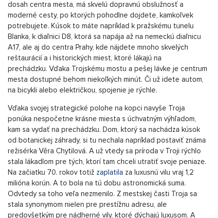
Prodej bytu 3+1 Vinohrady, Praha 2 - 117 m², Praha 2
SHOW PROPERTY
Pražské vilové štvrte
Hanspaulka aj Ořechovka majú svoju históriu a noblesu, ale v
posledných rokoch sa záujemcovia o kúpu nehnuteľnosti
stretávajú s menšími pozemkami, upozorňujú na väčšiu
dopravnúťaž a veľký ruch, ktorý je okolo niektorých vil. Naopak
Troja ponúka obvykle veľkorysé záhrady, súkromie a minimum
susedských zvedavých pohľadov. A pritom zostáva v tesnej
dosah centra mesta, má skvelú dopravnú obslužnosť a
moderné cesty, po ktorých pohodlne dojdete, kamkoľvek
potrebujete. Kúsok to máte napríklad k pražskému tunelu
Blanka, k diaľnici D8, ktorá sa napája až na nemeckú diaľnicu
A17, ale aj do centra Prahy, kde nájdete mnoho skvelých
reštaurácií a i historických miest, ktoré lákajú na
prechádzku. Vďaka Trojskému mostu a pešej lávke je centrum
mesta dostupné behom niekoľkých minút. Či už idete autom,
na bicykli alebo električkou, spojenie je rýchle.