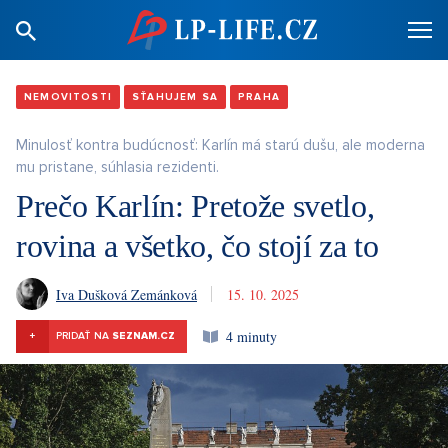
NEMOVITOSTI
SŤAHUJEM SA
PRAHA
Minulosť kontra budúcnosť: Karlín má starú dušu, ale moderna
mu pristane, súhlasia rezidenti.
Prečo Karlín: Pretože svetlo,
rovina a všetko, čo stojí za to
Iva Dušková Zemánková
15. 10. 2025
4 minuty
+
PRIDAŤ NA
SEZNAM.CZ