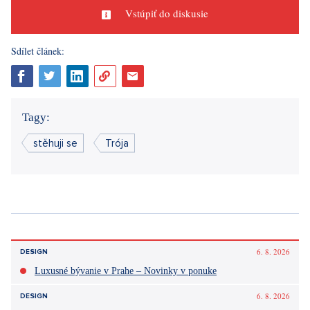
vil po prvorepublikové skvosty, ktoré citlivo zapadajú do
prírodného rámca. Ako keby ste sa ocitli uprostred fungujúcej
dediny ako stvorené pre život. A zároveň nemuseli opustiť
milovanú Prahu. Nie je náhoda, že sa už roky tejto mestské
časti hovorí "pražská perla".
Zdroj: redakcia,
mctroja.cz
,
iDNES.cz
Páčil sa vám článok?
Diskusie
0
Vstúpiť do diskusie
Sdílet článek:
Tagy: