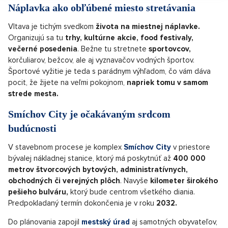
Náplavka ako obľúbené miesto stretávania
Vltava je tichým svedkom
života na miestnej náplavke.
Organizujú sa tu
trhy, kultúrne akcie, food festivaly,
večerné posedenia
. Bežne tu stretnete
sportovcov,
korčuliarov, bežcov, ale aj vyznavačov vodných športov.
Športové vyžitie je teda s parádnym výhľadom, čo vám dáva
pocit, že žijete na veľmi pokojnom,
napriek tomu v samom
strede mesta.
Smíchov City je očakávaným srdcom
budúcnosti
V stavebnom procese je komplex
Smíchov City
v priestore
bývalej nákladnej stanice, ktorý má poskytnúť až
400 000
metrov štvorcových bytových, administratívnych,
obchodných či verejných plôch
. Navyše
kilometer širokého
pešieho bulváru,
ktorý bude centrom všetkého diania.
Predpokladaný termín dokončenia je v roku
2032.
Do plánovania zapojil
mestský úrad
aj samotných obyvateľov,