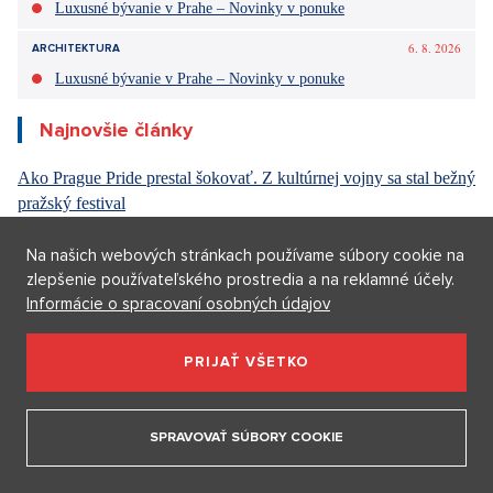
stěhuji se
Trója
6. 8. 2026
DESIGN
Luxusné bývanie v Prahe – Novinky v ponuke
6. 8. 2026
DESIGN
Na našich webových stránkach používame súbory cookie na
Luxusné bývanie v Prahe – Novinky v ponuke
zlepšenie používateľského prostredia a na reklamné účely.
Informácie o spracovaní osobných údajov
6. 8. 2026
ARCHITEKTURA
Luxusné bývanie v Prahe – Novinky v ponuke
PRIJAŤ VŠETKO
Najnovšie články
Ako Prague Pride prestal šokovať. Z kultúrnej vojny sa stal bežný
SPRAVOVAŤ SÚBORY COOKIE
pražský festival
5. 8. 2026