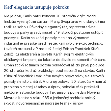
Keď elegancia ustupuje pokroku
Nie je divu, Karlín patril koncom 20. storočia k tým trochu
hrubšie vyzerajúcim častiam Prahy. Svoju prvú vlnu slávy už mal
totiž za sebou. Pôvodný elegantný ráz, reprezentatívne
budovy a parky aj sady museli v 19. storočí postupne ustúpiť
priemyslu. Karlín sa začal pomaly meniť na významné
industriálne pražské predmestie, kam svoju elektrotechnickú
továreň presunul z Plzne tiež český Edison František Křižík.
Založil tu elektráreň a osvetlil Karlín svojimi elektrickými
oblúkovými lampami, čo lokalite dodávalo nezameniteľné čaro.
Urbanistický rozmach potom pokračoval až do prvej polovice
20. storočia, keď už prakticky nebol materiál na stavbu. Karlín
získal tú špecifickú tvár, hŕbu nových obyvateľov, ale zároveň
pomaly ale isto chátral. V druhej polovici 20. storočia v ňom už
prebiehalo menej zásahov a úprav, pokroku však prekážali
niektoré historické budovy. Tak zmizol z pomedzia Nového
Mesta a Karlína v roku 1985 a jedinečný architektonický
skvost, novorenesančné nádražie Praha-Těšnov.