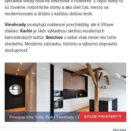
výstavba vtedy bola na Smíchove v rozkvete. Z tejto doby tu
sú továrne, robotnícke domy a ako išiel čas, mesto sa
modernizovalo a drželo s každou dobou krok.
Vinohrady
poskytujú noblesné prechádzky, ale k Vltave
ďaleko.
Karlín
je skôr výkladnou skriňou moderných
kancelárskych kultúr,
Smíchov
v sebe však nesie mix toho
všetkého. Modernú zástavbu, históriu a výbornú dopravnú
dostupnosť.
Pronájem bytu 3+kk, Praha Vinohrady - 156, Praha 3
SHOW PROPERTY