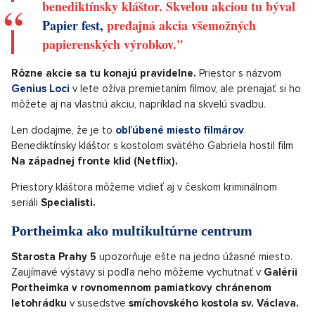
benediktínsky kláštor. Skvelou akciou tu býval
Papier fest,
predajná akcia všemožných
papierenských výrobkov."
Rôzne akcie sa tu konajú pravidelne.
Priestor s názvom
Genius Loci
v lete ožíva premietaním filmov, ale prenajať si ho
môžete aj na vlastnú akciu, napríklad na skvelú svadbu.
Len dodajme, že je to
obľúbené miesto filmárov
.
Benediktínsky kláštor s kostolom svätého Gabriela hostil film
Na západnej fronte klid (Netflix).
Priestory kláštora môžeme vidieť aj v českom kriminálnom
seriáli
Specialisti.
Portheimka ako multikultúrne centrum
Starosta Prahy 5
upozorňuje ešte na jedno úžasné miesto.
Zaujímavé výstavy si podľa neho môžeme vychutnať v
Galérii
Portheimka v rovnomennom pamiatkovy chránenom
letohrádku
v susedstve
smíchovského kostola sv. Václava.