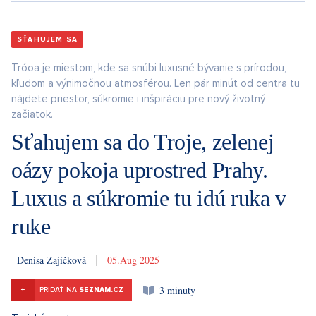
SŤAHUJEM SA
Tróoa je miestom, kde sa snúbi luxusné bývanie s prírodou,
kľudom a výnimočnou atmosférou. Len pár minút od centra tu
nájdete priestor, súkromie i inšpiráciu pre nový životný
začiatok.
Sťahujem sa do Troje, zelenej
oázy pokoja uprostred Prahy.
Luxus a súkromie tu idú ruka v
ruke
Denisa Zajíčková
5. 8. 2025
3 minuty
+
PRIDAŤ NA
SEZNAM.CZ