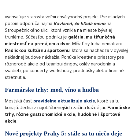
vychvaľuje starosta veľmi chvályhodný projekt. Pre mladých
potom odporúča najmä
Kaviareň, čo hľadá meno
na
Stroupežnického ulici, ktorá vznikla na mieste bývalej
truhlárne. Súčasťou podniku je
galéria, multifunkčná
miestnosť na prenájom a dvor
. Míňať by ľudia nemali ani
Radlickou kultúrnu športovnu
, ktorá sa nachádza v bývalej
nákladnej budove nádražia. Ponúka kreatívne priestory pre
rôznorodé akcie od teambuildingov, osláv narodenín a
svadieb, po koncerty, workshopy, prednášky alebo firemné
stretnutia.
Farmárske trhy: med, víno a hudba
Mestská časť
pravidelne aktualizuje akcie
, ktoré sa tu
konajú. Jedna z najobľúbenejších začína každé jar.
Farmárske
trhy, rôzne gastronomické akcie, hudobné i športové
akcie
.
Nové projekty Prahy 5: stále sa tu niečo deje