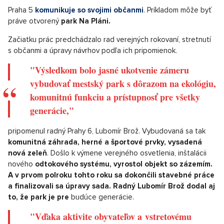
Praha 5
komunikuje so svojimi občanmi
. Príkladom môže byť
práve otvorený
park Na Pláni.
Začiatku prác predchádzalo rad verejných rokovaní, stretnutí
s občanmi a úpravy návrhov podľa ich pripomienok.
"Výsledkom bolo jasné ukotvenie zámeru
vybudovať mestský park s dôrazom na ekológiu,
komunitnú funkciu a prístupnosť pre všetky
generácie,"
pripomenul radný Prahy 6, Lubomír Brož. Vybudovaná sa tak
komunitná záhrada, herné a športové prvky, vysadená
nová zeleň
. Došlo k výmene verejného osvetlenia, inštalácii
nového
odtokového systému, vyrostol objekt so zázemím.
A v prvom polroku tohto roku sa dokončili stavebné práce
a finalizovali sa úpravy sada. Radný Lubomír Brož dodal aj
to, že park je pre
budúce generácie.
"Vďaka aktivite obyvateľov a vstretovému