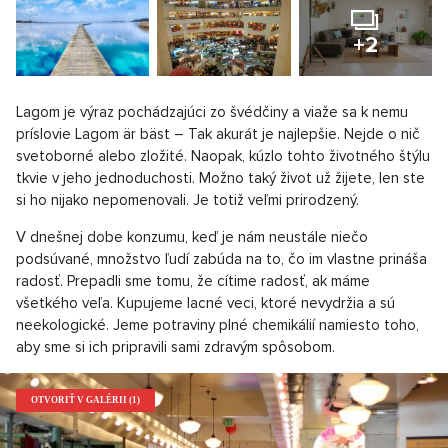
+2
Lagom je výraz pochádzajúci zo švédčiny a viaže sa k nemu
príslovie Lagom är bäst – Tak akurát je najlepšie. Nejde o nič
svetoborné alebo zložité. Naopak, kúzlo tohto životného štýlu
tkvie v jeho jednoduchosti. Možno taký život už žijete, len ste
si ho nijako nepomenovali. Je totiž veľmi prirodzený.
V dnešnej dobe konzumu, keď je nám neustále niečo
podsúvané, množstvo ľudí zabúda na to, čo im vlastne prináša
radosť. Prepadli sme tomu, že cítime radosť, ak máme
všetkého veľa. Kupujeme lacné veci, ktoré nevydržia a sú
neekologické. Jeme potraviny plné chemikálií namiesto toho,
aby sme si ich pripravili sami zdravým spôsobom.
OTVORIŤ V GALÉRII (1)