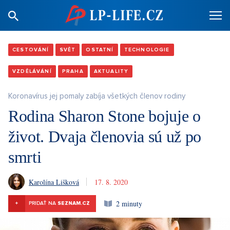
CESTOVÁNÍ
SVĚT
OSTATNÍ
TECHNOLOGIE
VZDĚLÁVÁNÍ
PRAHA
AKTUALITY
Koronavírus jej pomaly zabíja všetkých členov rodiny
Rodina Sharon Stone bojuje o
život. Dvaja členovia sú už po
smrti
Karolína Lišková
17. 8. 2020
2 minuty
+
PRIDAŤ NA
SEZNAM.CZ