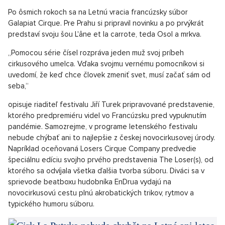
Prodej secesní vily, Praha východ - 609m, Okolí Prahy
SHOW PROPERTY
Veľkolepé zahájenie festivalu zabezpečí španielsky súbor
Voalá svojím výnimočným číslom, a to hneď dvakrát za sebou.
Inscenácia Voalá Station odohrávajúca sa v kulisách neba
vytvára pomocou vzdušnej akrobacie pútavé vizuálne obrazy,
ktoré dokážu človeka povzniesť tými najkrajšími emóciami. Jej
súčasťou je živá hudba a spev.
Návrat po ôsmich rokoch
Po ôsmich rokoch sa na Letnú vracia francúzsky súbor
Galapiat Cirque. Pre Prahu si pripravil novinku a po prvýkrát
predstaví svoju šou L'âne et la carrote, teda Osol a mrkva.
„Pomocou série čísel rozpráva jeden muž svoj príbeh
cirkusového umelca. Vďaka svojmu vernému pomocníkovi si
uvedomí, že keď chce človek zmeniť svet, musí začať sám od
seba,“
opisuje riaditeľ festivalu Jiří Turek pripravované predstavenie,