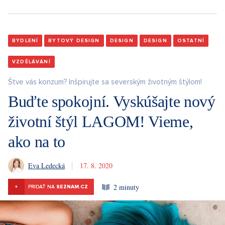
BYDLENÍ
BYTOVÝ DESIGN
DESIGN
DESIGN
OSTATNÍ
VZDĚLÁVÁNÍ
Štve vás konzum? Inšpirujte sa severským životným štýlom!
Buďte spokojní. Vyskúšajte nový
životní štýl LAGOM! Vieme,
ako na to
Eva Ledecká
17. 8. 2020
2 minuty
+
PRIDAŤ NA
SEZNAM.CZ