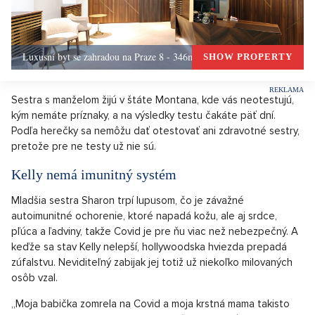
Luxusní byt se zahradou na Praze 8 - 346m, Praha 8
SHOW PROPERTY
Sestra s manželom žijú v štáte Montana, kde vás neotestujú,
kým nemáte príznaky, a na výsledky testu čakáte päť dní.
Podľa herečky sa nemôžu dať otestovať ani zdravotné sestry,
pretože pre ne testy už nie sú.
Kelly nemá imunitný systém
Mladšia sestra Sharon trpí lupusom, čo je závažné
autoimunitné ochorenie, ktoré napadá kožu, ale aj srdce,
pľúca a ľadviny, takže Covid je pre ňu viac než nebezpečný. A
keďže sa stav Kelly nelepší, hollywoodska hviezda prepadá
zúfalstvu. Neviditeľný zabijak jej totiž už niekoľko milovaných
osôb vzal.
„Moja babička zomrela na Covid a moja krstná mama takisto