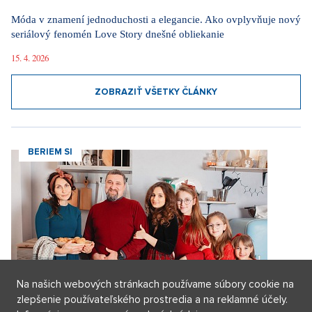
Na férovku: Požiare drvia Európu. Keby prišli do Česka,
dozvedeli by sme sa, že oheň horí
29. 7. 2026
ZOBRAZIŤ VŠETKY NOVINKY
Videa
Za komunizmu sme to mali ľahšie. Modlím sa za
svetový mier, hovorí legendárna herečka Lenka
Termerová
30. 3. 2026
Na našich webových stránkach používame súbory cookie na
Dieťa si vo škole vybralo sériového vraha, hovorí
zlepšenie používateľského prostredia a na reklamné účely.
herec Maximilián Kocek z Metódy Markovič