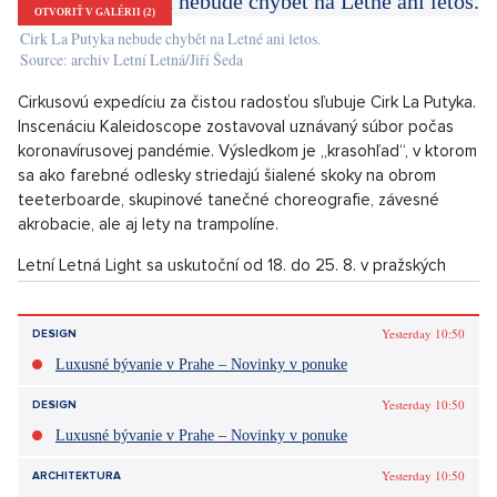
ktorého predpremiéru videl vo Francúzsku pred vypuknutím
pandémie. Samozrejme, v programe letenského festivalu
nebude chýbať ani to najlepšie z českej novocirkusovej úrody.
Napríklad oceňovaná Losers Cirque Company predvedie
špeciálnu edíciu svojho prvého predstavenia The Loser(s), od
ktorého sa odvíjala všetka ďalšia tvorba súboru. Diváci sa v
sprievode beatboxu hudobníka EnDrua vydajú na
novocirkusovú cestu plnú akrobatických trikov, rytmov a
typického humoru súboru.
OTVORIŤ V GALÉRII (2)
Cirk La Putyka nebude chybět na Letné ani letos.
Source: archiv Letní Letná/Jiří Šeda
Cirkusovú expedíciu za čistou radosťou sľubuje Cirk La Putyka.
Inscenáciu Kaleidoscope zostavoval uznávaný súbor počas
koronavírusovej pandémie. Výsledkom je „krasohľad“, v ktorom
sa ako farebné odlesky striedajú šialené skoky na obrom
teeterboarde, skupinové tanečné choreografie, závesné
akrobacie, ale aj lety na trampolíne.