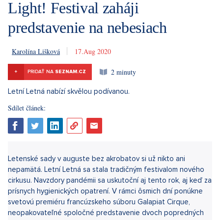
Light! Festival zaháji
predstavenie na nebesiach
Karolína Lišková
17. 8. 2020
2 minuty
+
PRIDAŤ NA
SEZNAM.CZ