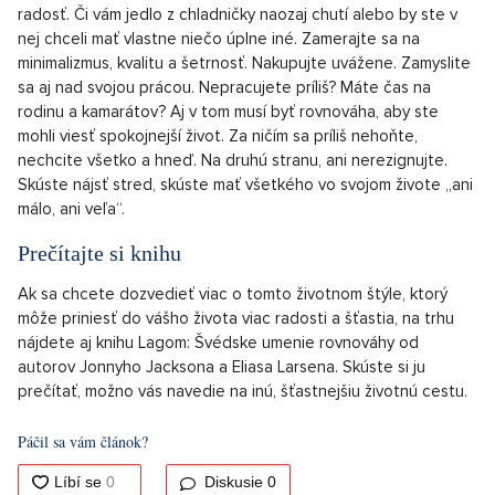
radosť. Či vám jedlo z chladničky naozaj chutí alebo by ste v
nej chceli mať vlastne niečo úplne iné. Zamerajte sa na
minimalizmus, kvalitu a šetrnosť. Nakupujte uvážene. Zamyslite
sa aj nad svojou prácou. Nepracujete príliš? Máte čas na
rodinu a kamarátov? Aj v tom musí byť rovnováha, aby ste
mohli viesť spokojnejší život. Za ničím sa príliš nehoňte,
nechcite všetko a hneď. Na druhú stranu, ani nerezignujte.
Skúste nájsť stred, skúste mať všetkého vo svojom živote „ani
málo, ani veľa“.
Prečítajte si knihu
Ak sa chcete dozvedieť viac o tomto životnom štýle, ktorý
môže priniesť do vášho života viac radosti a šťastia, na trhu
nájdete aj knihu Lagom: Švédske umenie rovnováhy od
autorov Jonnyho Jacksona a Eliasa Larsena. Skúste si ju
prečítať, možno vás navedie na inú, šťastnejšiu životnú cestu.
Páčil sa vám článok?
Diskusie
0