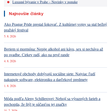
Letní Letná Light sa uskutoční od 18. do 25. 8. v pražských
Letenských sadoch a vstupenky na jednotlivé predstavenia sú
v predaji už teraz na webových stránkach festivalu.
Páčil sa vám článok?
Diskusie
0
Vstúpiť do diskusie
Sdílet článek: