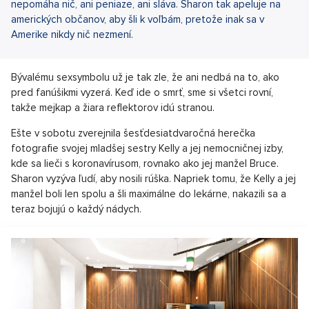
nepomáha nič, ani peniaze, ani sláva. Sharon tak apeluje na
amerických občanov, aby šli k voľbám, pretože inak sa v
Amerike nikdy nič nezmení.
Bývalému sexsymbolu už je tak zle, že ani nedbá na to, ako
pred fanúšikmi vyzerá. Keď ide o smrť, sme si všetci rovní,
takže mejkap a žiara reflektorov idú stranou.
Ešte v sobotu zverejnila šesťdesiatdvaročná herečka
fotografie svojej mladšej sestry Kelly a jej nemocničnej izby,
kde sa lieči s koronavírusom, rovnako ako jej manžel Bruce.
Sharon vyzýva ľudí, aby nosili rúška. Napriek tomu, že Kelly a jej
manžel boli len spolu a šli maximálne do lekárne, nakazili sa a
teraz bojujú o každý nádych.