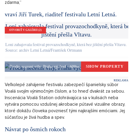
„S prípravami ideme do finále, no teraz sa najviac zameriavame
na maximálne bezpečie návštevníkov. Spolupracujeme s
pražskou hygienickou stanicou a riadime sa odporúčaniami
odborníkov. Na základe rozhodnutia vlády sme znížili kapacitu
šapitó na 500 osôb, kde bude navyše povinné mať zakrytý
nos aj ústa rúškom. Kapacita vonkajšej scény na čerstvom
vzduchu zostáva zachovaná a bude tu dostatok priestoru na
dodržanie bezpečnej vzdialenosti medzi skupinami. Pre
návštevníkov budeme mať rúška na predaj a dezinfekciu
zdarma,“
vraví Jiří Turek, riaditeľ festivalu Letní Letná.
OTVORIŤ V GALÉRII (2)
Loni zahajovala festival provazochodkyně, která bez jištění přešla Vltavu.
Source: archiv Letní Letná/František Ortmann