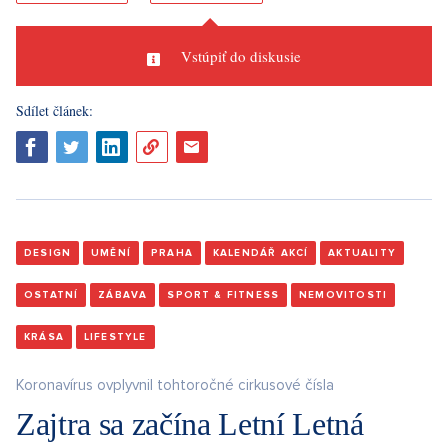
Vstúpiť do diskusie
Sdílet článek:
DESIGN
UMĚNÍ
PRAHA
KALENDÁŘ AKCÍ
AKTUALITY
OSTATNÍ
ZÁBAVA
SPORT & FITNESS
NEMOVITOSTI
KRÁSA
LIFESTYLE
Koronavírus ovplyvnil tohtoročné cirkusové čísla
Zajtra sa začína Letní Letná