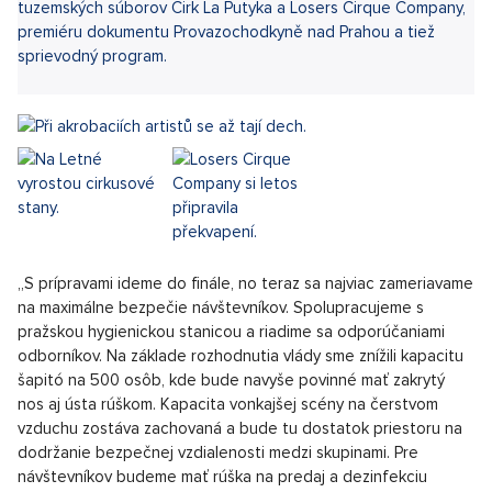
Sdílet článek:
Letenské sady v auguste bez akrobatov si už nikto ani
nepamätá. Letní Letná sa stala tradičným festivalom nového
cirkusu. Navzdory pandémii sa uskutoční aj tento rok, aj keď za
prísnych hygienických opatrení. V rámci ôsmich dní ponúkne
svetovú premiéru francúzskeho súboru Galapiat Cirque,
neopakovateľné spoločné predstavenie dvoch popredných
tuzemských súborov Cirk La Putyka a Losers Cirque Company,
premiéru dokumentu Provazochodkyně nad Prahou a tiež
sprievodný program.