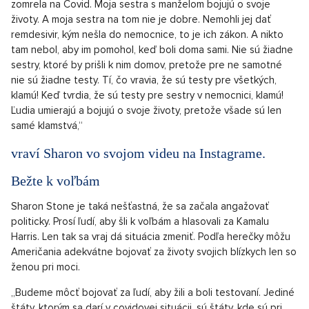
zomrela na Covid. Moja sestra s manželom bojujú o svoje
životy. A moja sestra na tom nie je dobre. Nemohli jej dať
remdesivir, kým nešla do nemocnice, to je ich zákon. A nikto
tam nebol, aby im pomohol, keď boli doma sami. Nie sú žiadne
sestry, ktoré by prišli k nim domov, pretože pre ne samotné
nie sú žiadne testy. Tí, čo vravia, že sú testy pre všetkých,
klamú! Keď tvrdia, že sú testy pre sestry v nemocnici, klamú!
Ľudia umierajú a bojujú o svoje životy, pretože všade sú len
samé klamstvá,“
vraví Sharon vo svojom videu na Instagrame.
Bežte k voľbám
Sharon Stone je taká nešťastná, že sa začala angažovať
politicky. Prosí ľudí, aby šli k voľbám a hlasovali za Kamalu
Harris. Len tak sa vraj dá situácia zmeniť. Podľa herečky môžu
Američania adekvátne bojovať za životy svojich blízkych len so
ženou pri moci.
„Budeme môcť bojovať za ľudí, aby žili a boli testovaní. Jediné
štáty, ktorým sa darí v covidovej situácii, sú štáty, kde sú pri