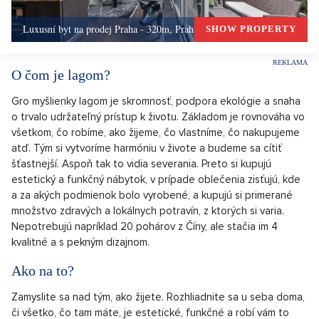
Luxusní byt na prodej Praha - 320m, Praha 5
SHOW PROPERTY
O čom je lagom?
Gro myšlienky lagom je skromnosť, podpora ekológie a snaha
o trvalo udržateľný prístup k životu. Základom je rovnováha vo
všetkom, čo robíme, ako žijeme, čo vlastníme, čo nakupujeme
atď. Tým si vytvoríme harmóniu v živote a budeme sa cítiť
šťastnejší. Aspoň tak to vidia severania. Preto si kupujú
estetický a funkčný nábytok, v prípade oblečenia zisťujú, kde
a za akých podmienok bolo vyrobené, a kupujú si primerané
množstvo zdravých a lokálnych potravín, z ktorých si varia.
Nepotrebujú napríklad 20 pohárov z Číny, ale stačia im 4
kvalitné a s pekným dizajnom.
Ako na to?
Zamyslite sa nad tým, ako žijete. Rozhliadnite sa u seba doma,
či všetko, čo tam máte, je estetické, funkčné a robí vám to