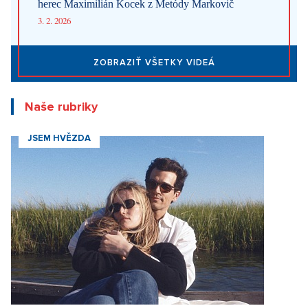
Najnovšie články
Ako Prague Pride prestal šokovať. Z kultúrnej vojny sa stal bežný
pražský festival
5. 8. 2026
Beriem si mormóna: Nepije alkohol ani kávu, sex si necháva až
po svadbe. Cirkev radí, ako na prvé rande
4. 8. 2026
Internetové obchody dobývajú sociálne siete. Najviac ľudí
nakupuje software, elektroniku a darčekové predmety
1. 8. 2026
Móda podľa Aleny Schillerovej: Nebojí sa výrazných farieb a
pochopila, že štýl je súčasťou jej značky
31. 7. 2026