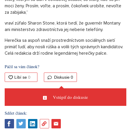
moci ženy. Prosím, voľte, a prosím, čokoľvek urobíte, nevoľte
za zabijaka,“
vraví zúfalo Sharon Stone, ktorá tvrdí, že guvernér Montany
ani ministerstvo zdravotníctva jej neberie telefóny.
Herečka sa aspoň snaží prostredníctvom sociálnych sietí
primäť ľudí, aby nosili rúška a volili tých správnych kandidátov.
Celá redakcia drží rodine legendárnej herečky palce.
Páčil sa vám článok?
Diskusie
0
Vstúpiť do diskusie
Sdílet článek: