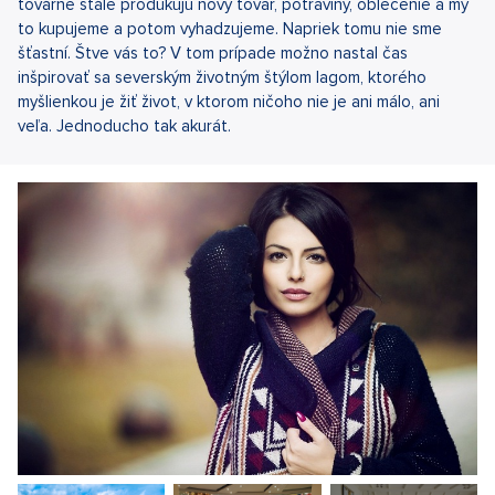
továrne stále produkujú nový tovar, potraviny, oblečenie a my
to kupujeme a potom vyhadzujeme. Napriek tomu nie sme
šťastní. Štve vás to? V tom prípade možno nastal čas
inšpirovať sa severským životným štýlom lagom, ktorého
myšlienkou je žiť život, v ktorom ničoho nie je ani málo, ani
veľa. Jednoducho tak akurát.