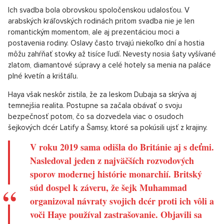
Ich svadba bola obrovskou spoločenskou udalosťou. V
arabských kráľovských rodinách pritom svadba nie je len
romantickým momentom, ale aj prezentáciou moci a
postavenia rodiny. Oslavy často trvajú niekoľko dní a hostia
môžu zahŕňať stovky až tisíce ľudí. Nevesty nosia šaty vyšívané
zlatom, diamantové súpravy a celé hotely sa menia na paláce
plné kvetín a krištáľu.
Haya však neskôr zistila, že za leskom Dubaja sa skrýva aj
temnejšia realita. Postupne sa začala obávať o svoju
bezpečnosť potom, čo sa dozvedela viac o osudoch
šejkových dcér Latify a Šamsy, ktoré sa pokúsili ujsť z krajiny.
V roku 2019 sama odišla do Británie aj s deťmi.
Nasledoval jeden z najväčších rozvodových
sporov modernej histórie monarchií. Britský
súd dospel k záveru, že šejk Muhammad
organizoval návraty svojich dcér proti ich vôli a
voči Haye používal zastrašovanie. Objavili sa