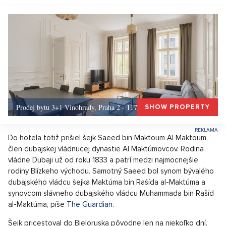
Prodej bytu 3+1 Vinohrady, Praha 2 - 117 m², Praha 2
SHOW PROPERTY
Do hotela totiž prišiel šejk Saeed bin Maktoum Al Maktoum,
člen dubajskej vládnucej dynastie Al Maktúmovcov. Rodina
vládne Dubaji už od roku 1833 a patrí medzi najmocnejšie
rodiny Blízkeho východu. Samotný Saeed bol synom bývalého
dubajského vládcu šejka Maktúma bin Rašída al-Maktúma a
synovcom slávneho dubajského vládcu Muhammada bin Rašíd
al-Maktúma, píše
The Guardian.
Šejk pricestoval do Bieloruska pôvodne len na niekoľko dní.