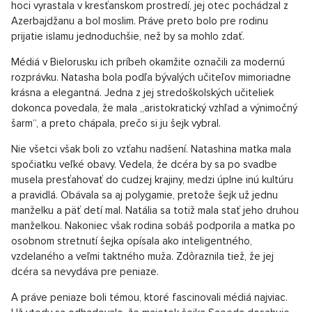
hoci vyrastala v kresťanskom prostredí, jej otec pochádzal z
Azerbajdžanu a bol moslim. Práve preto bolo pre rodinu
prijatie islamu jednoduchšie, než by sa mohlo zdať.
Médiá v Bielorusku ich príbeh okamžite označili za modernú
rozprávku. Natasha bola podľa bývalých učiteľov mimoriadne
krásna a elegantná. Jedna z jej stredoškolských učiteliek
dokonca povedala, že mala „aristokratický vzhľad a výnimočný
šarm“, a preto chápala, prečo si ju šejk vybral.
Nie všetci však boli zo vzťahu nadšení. Natashina matka mala
spočiatku veľké obavy. Vedela, že dcéra by sa po svadbe
musela presťahovať do cudzej krajiny, medzi úplne inú kultúru
a pravidlá. Obávala sa aj polygamie, pretože šejk už jednu
manželku a päť detí mal. Natália sa totiž mala stať jeho druhou
manželkou. Nakoniec však rodina sobáš podporila a matka po
osobnom stretnutí šejka opísala ako inteligentného,
vzdelaného a veľmi taktného muža. Zdôraznila tiež, že jej
dcéra sa nevydáva pre peniaze.
A práve peniaze boli témou, ktoré fascinovali médiá najviac.