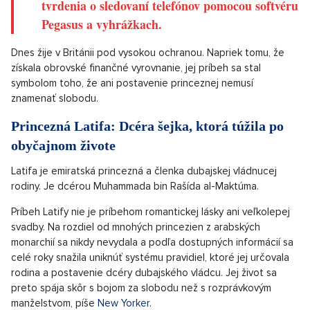
tvrdenia o sledovaní telefónov pomocou softvéru
Pegasus a vyhrážkach.
Dnes žije v Británii pod vysokou ochranou. Napriek tomu, že
získala obrovské finančné vyrovnanie, jej príbeh sa stal
symbolom toho, že ani postavenie princeznej nemusí
znamenať slobodu.
Princezná Latifa: Dcéra šejka, ktorá túžila po
obyčajnom živote
Latifa je emiratská princezná a členka dubajskej vládnucej
rodiny. Je dcérou Muhammada bin Rašída al-Maktúma.
Príbeh Latify nie je príbehom romantickej lásky ani veľkolepej
svadby. Na rozdiel od mnohých princezien z arabských
monarchií sa nikdy nevydala a podľa dostupných informácií sa
celé roky snažila uniknúť systému pravidiel, ktoré jej určovala
rodina a postavenie dcéry dubajského vládcu. Jej život sa
preto spája skôr s bojom za slobodu než s rozprávkovým
manželstvom, píše
New Yorker.