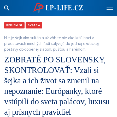
BERIEM SI
SVATBA
Nie je šejk ako sultán a už vôbec nie ako kráľ, hoci v
predstavách mnohých ľudí splývajú do jednej exotickej
postavy obklopenej zlatom, púšťou a harémom.
ZOBRATÉ PO SLOVENSKY,
SKONTROLOVAŤ: Vzali si
šejka a ich život sa zmenil na
nepoznanie: Európanky, ktoré
vstúpili do sveta palácov, luxusu
aj prísnych pravidiel