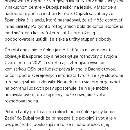
objavovať fotografie z verejných miest. Najprv bola zachytená
v nákupnom centre v Dubaji, neskôr na letisku v Madride a
následne aj počas ciest po Európe. Objavili sa zábery zo
Španielska či Islandu, ktoré naznačovali, že už môže cestovať
mimo Emiráty. Po týchto fotografiách bola dokonca ukončená
medzinárodná kampaň #FreeLatifa, pretože jej
podporovatelia usúdili, že získala určitý stupeň slobody.
Čo robí dnes, nie je úplne jasné. Latifa sa na verejnosti
objavuje iba sporadicky a neposkytuje rozhovory o svojom
živote. V roku 2021 sa stretla aj s vtedajšou vysokou
komisárkou OSN pre ľudské práva Michelle Bacheletovou,
pričom podľa zverejnených informácií tvrdila, že žije slobodne
a že sa jej situácia zlepšila. Napriek tomu viacero organizácií
na ochranu ľudských práv upozorňuje, že nie je možné
nezávisle overiť, do akej miery môže o svojom živote
rozhodovať sama.
Príbeh Latify preto ani po rokoch nemá úplne jasný koniec.
Zatiaľ čo Dubaj tvrdí, že princezná žije pokojný život a je v
bezpečí, kritici poukazujú na to, že mnoho otázok o jej