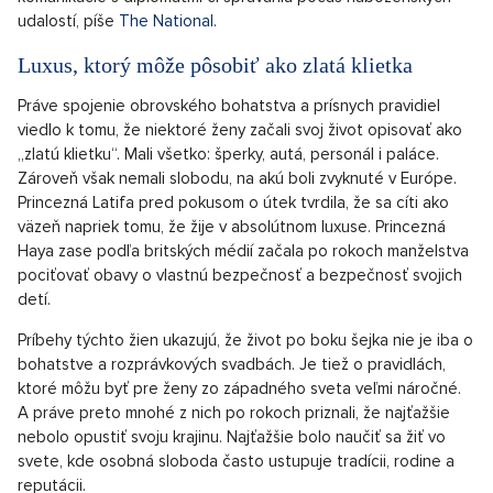
udalostí, píše
The National.
Luxus, ktorý môže pôsobiť ako zlatá klietka
Práve spojenie obrovského bohatstva a prísnych pravidiel
viedlo k tomu, že niektoré ženy začali svoj život opisovať ako
„zlatú klietku“. Mali všetko: šperky, autá, personál i paláce.
Zároveň však nemali slobodu, na akú boli zvyknuté v Európe.
Princezná Latifa pred pokusom o útek tvrdila, že sa cíti ako
väzeň napriek tomu, že žije v absolútnom luxuse. Princezná
Haya zase podľa britských médií začala po rokoch manželstva
pociťovať obavy o vlastnú bezpečnosť a bezpečnosť svojich
detí.
Príbehy týchto žien ukazujú, že život po boku šejka nie je iba o
bohatstve a rozprávkových svadbách. Je tiež o pravidlách,
ktoré môžu byť pre ženy zo západného sveta veľmi náročné.
A práve preto mnohé z nich po rokoch priznali, že najťažšie
nebolo opustiť svoju krajinu. Najťažšie bolo naučiť sa žiť vo
svete, kde osobná sloboda často ustupuje tradícii, rodine a
reputácii.