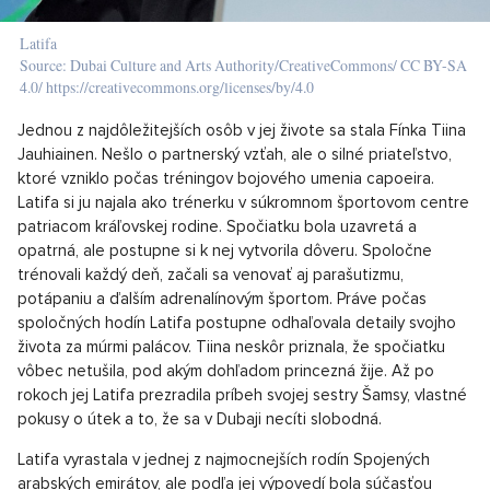
Latifa
Source: Dubai Culture and Arts Authority/CreativeCommons/ CC BY-SA
4.0/ https://creativecommons.org/licenses/by/4.0
Jednou z najdôležitejších osôb v jej živote sa stala Fínka Tiina
Jauhiainen. Nešlo o partnerský vzťah, ale o silné priateľstvo,
ktoré vzniklo počas tréningov bojového umenia capoeira.
Latifa si ju najala ako trénerku v súkromnom športovom centre
patriacom kráľovskej rodine. Spočiatku bola uzavretá a
opatrná, ale postupne si k nej vytvorila dôveru. Spoločne
trénovali každý deň, začali sa venovať aj parašutizmu,
potápaniu a ďalším adrenalínovým športom. Práve počas
spoločných hodín Latifa postupne odhaľovala detaily svojho
života za múrmi palácov. Tiina neskôr priznala, že spočiatku
vôbec netušila, pod akým dohľadom princezná žije. Až po
rokoch jej Latifa prezradila príbeh svojej sestry Šamsy, vlastné
pokusy o útek a to, že sa v Dubaji necíti slobodná.
Latifa vyrastala v jednej z najmocnejších rodín Spojených
arabských emirátov, ale podľa jej výpovedí bola súčasťou