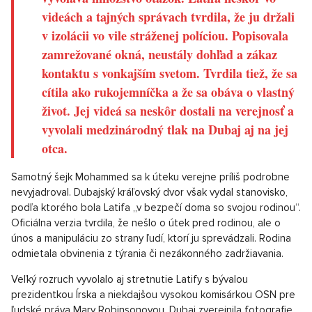
videách a tajných správach tvrdila, že ju držali
v izolácii vo vile stráženej políciou. Popisovala
zamrežované okná, neustály dohľad a zákaz
kontaktu s vonkajším svetom. Tvrdila tiež, že sa
cítila ako rukojemníčka a že sa obáva o vlastný
život. Jej videá sa neskôr dostali na verejnosť a
vyvolali medzinárodný tlak na Dubaj aj na jej
otca.
Samotný šejk Mohammed sa k úteku verejne príliš podrobne
nevyjadroval. Dubajský kráľovský dvor však vydal stanovisko,
podľa ktorého bola Latifa „v bezpečí doma so svojou rodinou“.
Oficiálna verzia tvrdila, že nešlo o útek pred rodinou, ale o
únos a manipuláciu zo strany ľudí, ktorí ju sprevádzali. Rodina
odmietala obvinenia z týrania či nezákonného zadržiavania.
Veľký rozruch vyvolalo aj stretnutie Latify s bývalou
prezidentkou Írska a niekdajšou vysokou komisárkou OSN pre
ľudské práva Mary Robinsonovou. Dubaj zverejnila fotografie,