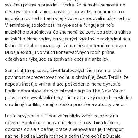
systému prísnych pravidiel. Tvrdila, že nemohla samostatne
cestovať do zahraničia, často ju sprevádzala ochranka a o
mnohých rozhodnutiach v jej živote rozhodovali muži z rodiny.
V emirátskej spoločnosti navyše stále funguje princíp
mužského poručníctva, čo znamená, že ženy potrebujú súhlas
mužského člena rodiny pri viacerých životných rozhodnutiach.
Kritici dlhodobo upozorňujú, že napriek modernému obrazu
Dubaja existujú vo vnútri konzervatívnych rodín prísne
očakávania týkajúce sa správania dcér a manželiek.
Sama Latifa opisovala život kráľovských žien ako neustálu
povinnosť reprezentovať rodinu a chrániť jej česť. Tvrdila, že
neposlušnosť je vnímaná ako poškodenie mena dynastie.
Podľa odborníkov, ktorých citoval magazín The New Yorker,
práve preto vyvolávali úteky princezien taký rozruch, nešlo len
o rodinný konflikt, ale aj o otázku prestíže a autority vládcu.
Latifa si vytvorila s Tiinou veľmi blízky vzťah založený na
dôvere. Spoločne plánovali útek celé roky. Tiina kvôli nej
dokonca odišla z bežnej práce a venovala sa jej tréningom
naplno. Keď sa Latifa rozhodla definitívne odísť z Dubaja,