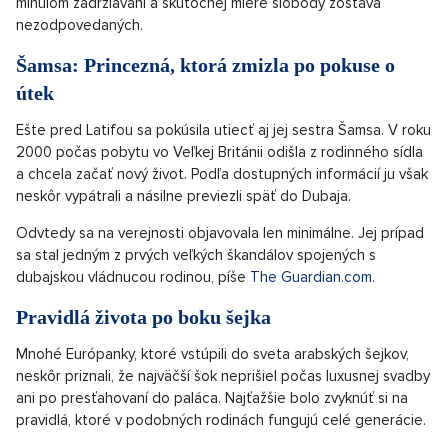
minulom zadržiavaní a skutočnej miere slobody zostáva
nezodpovedaných.
Šamsa: Princezná, ktorá zmizla po pokuse o
útek
Ešte pred Latifou sa pokúsila utiecť aj jej sestra Šamsa. V roku
2000 počas pobytu vo Veľkej Británii odišla z rodinného sídla
a chcela začať nový život. Podľa dostupných informácií ju však
neskôr vypátrali a násilne previezli späť do Dubaja.
Odvtedy sa na verejnosti objavovala len minimálne. Jej prípad
sa stal jedným z prvých veľkých škandálov spojených s
dubajskou vládnucou rodinou, píše
The Guardian.com.
Pravidlá života po boku šejka
Mnohé Európanky, ktoré vstúpili do sveta arabských šejkov,
neskôr priznali, že najväčší šok neprišiel počas luxusnej svadby
ani po presťahovaní do paláca. Najťažšie bolo zvyknúť si na
pravidlá, ktoré v podobných rodinách fungujú celé generácie.