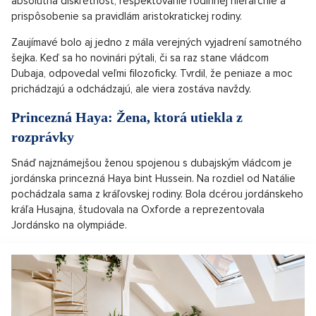
absolútna diskrétnosť, rešpektovanie rodinnej hierarchie a
prispôsobenie sa pravidlám aristokratickej rodiny.
Zaujímavé bolo aj jedno z mála verejných vyjadrení samotného
šejka. Keď sa ho novinári pýtali, či sa raz stane vládcom
Dubaja, odpovedal veľmi filozoficky. Tvrdil, že peniaze a moc
prichádzajú a odchádzajú, ale viera zostáva navždy.
Princezná Haya: Žena, ktorá utiekla z
rozprávky
Snáď najznámejšou ženou spojenou s dubajským vládcom je
jordánska princezná Haya bint Hussein. Na rozdiel od Natálie
pochádzala sama z kráľovskej rodiny. Bola dcérou jordánskeho
kráľa Husajna, študovala na Oxforde a reprezentovala
Jordánsko na olympiáde.