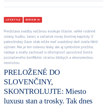
LIFESTYLE
BERIEM SI
Predstava svadby väčšinou evokuje šťastie, veľké rodinné
oslavy, hudbu, tanec a začiatok novej životnej kapitoly. V
palestínskej Gaze však môže mať svadobný deň oveľa hlbší
význam. Nie je len oslavou lásky, ale aj symbolom prežitia,
nádeje a snahy zachovať si dôstojnosť uprostred života
poznačeného konfliktmi, stratou blízkych a ekonomickou
neistotou.
PRELOŽENÉ DO
SLOVENČINY,
SKONTROLUJTE: Miesto
luxusu stan a trosky. Tak dnes