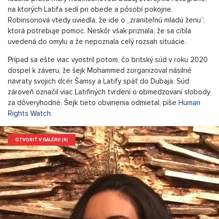
na ktorých Latifa sedí pri obede a pôsobí pokojne.
Robinsonová vtedy uviedla, že ide o „zraniteľnú mladú ženu“,
ktorá potrebuje pomoc. Neskôr však priznala, že sa cítila
uvedená do omylu a že nepoznala celý rozsah situácie.
Prípad sa ešte viac vyostril potom, čo britský súd v roku 2020
dospel k záveru, že šejk Mohammed zorganizoval násilné
návraty svojich dcér Šamsy a Latify späť do Dubaja. Súd
zároveň označil viac Latifiných tvrdení o obmedzovaní slobody
za dôveryhodné. Šejk tieto obvinenia odmietal, píše
Human
Rights Watch.
OTVORIŤ V GALÉRII (4)