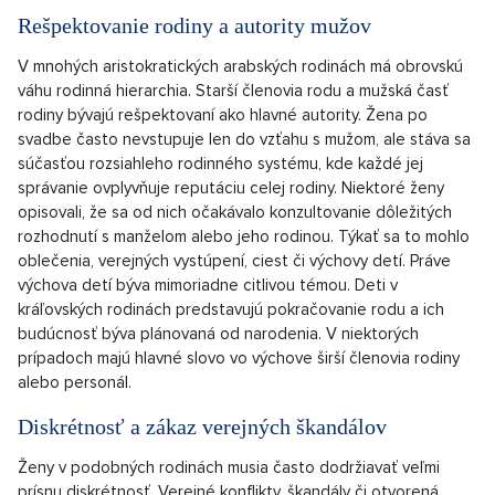
Rešpektovanie rodiny a autority mužov
V mnohých aristokratických arabských rodinách má obrovskú
váhu rodinná hierarchia. Starší členovia rodu a mužská časť
rodiny bývajú rešpektovaní ako hlavné autority. Žena po
svadbe často nevstupuje len do vzťahu s mužom, ale stáva sa
súčasťou rozsiahleho rodinného systému, kde každé jej
správanie ovplyvňuje reputáciu celej rodiny. Niektoré ženy
opisovali, že sa od nich očakávalo konzultovanie dôležitých
rozhodnutí s manželom alebo jeho rodinou. Týkať sa to mohlo
oblečenia, verejných vystúpení, ciest či výchovy detí. Práve
výchova detí býva mimoriadne citlivou témou. Deti v
kráľovských rodinách predstavujú pokračovanie rodu a ich
budúcnosť býva plánovaná od narodenia. V niektorých
prípadoch majú hlavné slovo vo výchove širší členovia rodiny
alebo personál.
Diskrétnosť a zákaz verejných škandálov
Ženy v podobných rodinách musia často dodržiavať veľmi
prísnu diskrétnosť. Verejné konflikty, škandály či otvorená