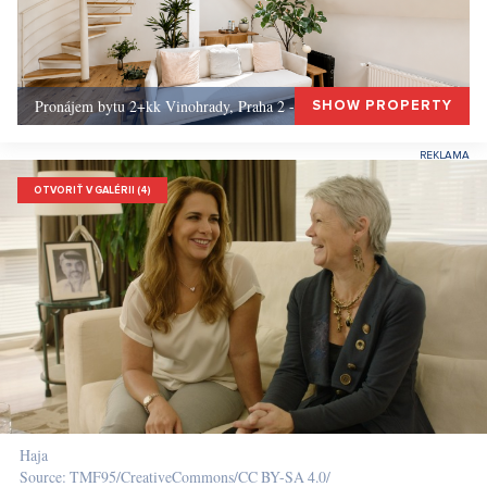
Pronájem bytu 2+kk Vinohrady, Praha 2 - 72 m², Praha 2
SHOW PROPERTY
OTVORIŤ V GALÉRII (4)
Haja
Source: TMF95/CreativeCommons/CC BY-SA 4.0/