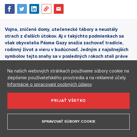
Vojna, zničené domy, utečenecké tábory a neustály
strach z ďalších útokov. Aj v takýchto podmienkach sa
však obyvatelia Pásma Gazy snažia zachovať tradície,
rodinný život a vieru v budúcnosť. Jedným z najsilnejších
symbolov tejto snahy sa v posledných rokoch stali práve
hromadné svadby, ktoré sa konajú medzi ruinami, stanmi
aj poškodenými ulicami miest. Takéto udalosti majú v
Na našich webových stránkach používame súbory cookie na
palestínskej spoločnosti mimoriadny význam.
zlepšenie používateľského prostredia a na reklamné účely.
Informácie o spracovaní osobných údajov
PRIJAŤ VŠETKO
SPRAVOVAŤ SÚBORY COOKIE