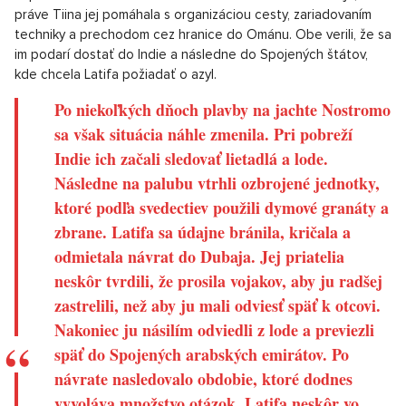
práve Tiina jej pomáhala s organizáciou cesty, zariadovaním
techniky a prechodom cez hranice do Ománu. Obe verili, že sa
im podarí dostať do Indie a následne do Spojených štátov,
kde chcela Latifa požiadať o azyl.
Po niekoľkých dňoch plavby na jachte Nostromo
sa však situácia náhle zmenila. Pri pobreží
Indie ich začali sledovať lietadlá a lode.
Následne na palubu vtrhli ozbrojené jednotky,
ktoré podľa svedectiev použili dymové granáty a
zbrane. Latifa sa údajne bránila, kričala a
odmietala návrat do Dubaja. Jej priatelia
neskôr tvrdili, že prosila vojakov, aby ju radšej
zastrelili, než aby ju mali odviesť späť k otcovi.
Nakoniec ju násilím odviedli z lode a previezli
späť do Spojených arabských emirátov. Po
návrate nasledovalo obdobie, ktoré dodnes
vyvoláva množstvo otázok. Latifa neskôr vo