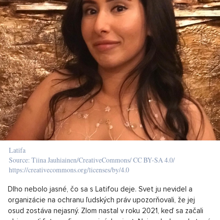
Latifa
Source: Tiina Jauhiainen/CreativeCommons/ CC BY-SA 4.0/
https://creativecommons.org/licenses/by/4.0
Dlho nebolo jasné, čo sa s Latifou deje. Svet ju nevidel a
organizácie na ochranu ľudských práv upozorňovali, že jej
osud zostáva nejasný. Zlom nastal v roku 2021, keď sa začali