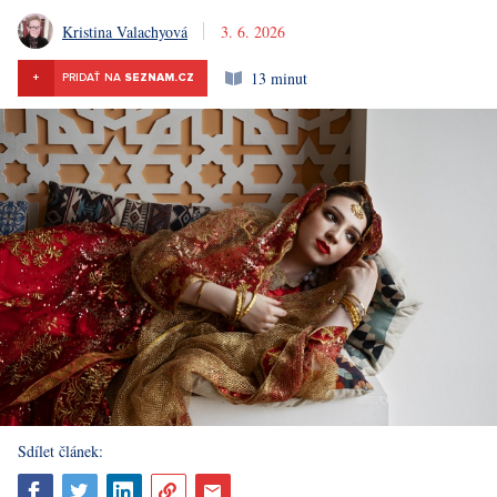
Kristina Valachyová
3. 6. 2026
13 minut
+
PRIDAŤ NA
SEZNAM.CZ
Sdílet článek: