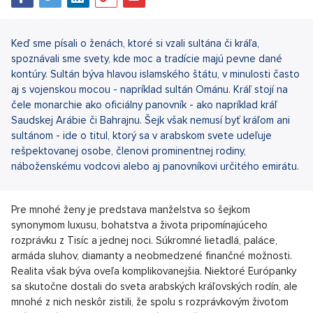
Keď sme písali o ženách, ktoré si vzali sultána či kráľa,
spoznávali sme svety, kde moc a tradície majú pevne dané
kontúry. Sultán býva hlavou islamského štátu, v minulosti často
aj s vojenskou mocou - napríklad sultán Ománu. Kráľ stojí na
čele monarchie ako oficiálny panovník - ako napríklad kráľ
Saudskej Arábie či Bahrajnu. Šejk však nemusí byť kráľom ani
sultánom - ide o titul, ktorý sa v arabskom svete udeľuje
rešpektovanej osobe, členovi prominentnej rodiny,
náboženskému vodcovi alebo aj panovníkovi určitého emirátu.
Pre mnohé ženy je predstava manželstva so šejkom
synonymom luxusu, bohatstva a života pripomínajúceho
rozprávku z Tisíc a jednej noci. Súkromné lietadlá, paláce,
armáda sluhov, diamanty a neobmedzené finančné možnosti.
Realita však býva oveľa komplikovanejšia. Niektoré Európanky
sa skutočne dostali do sveta arabských kráľovských rodín, ale
mnohé z nich neskôr zistili, že spolu s rozprávkovým životom