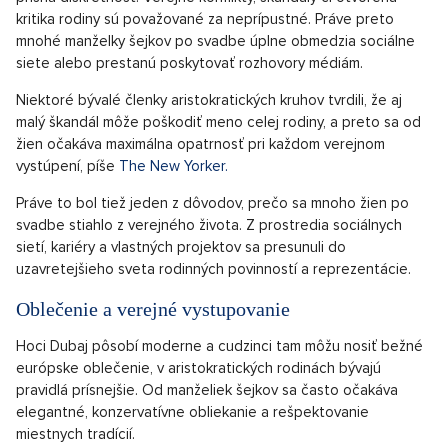
kritika rodiny sú považované za neprípustné. Práve preto
mnohé manželky šejkov po svadbe úplne obmedzia sociálne
siete alebo prestanú poskytovať rozhovory médiám.
Niektoré bývalé členky aristokratických kruhov tvrdili, že aj
malý škandál môže poškodiť meno celej rodiny, a preto sa od
žien očakáva maximálna opatrnosť pri každom verejnom
vystúpení, píše
The New Yorker.
Práve to bol tiež jeden z dôvodov, prečo sa mnoho žien po
svadbe stiahlo z verejného života. Z prostredia sociálnych
sietí, kariéry a vlastných projektov sa presunuli do
uzavretejšieho sveta rodinných povinností a reprezentácie.
Oblečenie a verejné vystupovanie
Hoci Dubaj pôsobí moderne a cudzinci tam môžu nosiť bežné
európske oblečenie, v aristokratických rodinách bývajú
pravidlá prísnejšie. Od manželiek šejkov sa často očakáva
elegantné, konzervatívne obliekanie a rešpektovanie
miestnych tradícií.