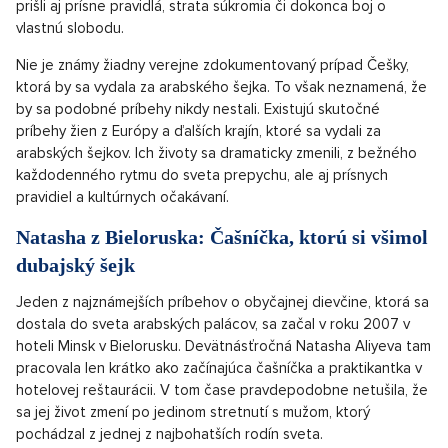
prišli aj prísne pravidlá, strata súkromia či dokonca boj o
vlastnú slobodu.
Nie je známy žiadny verejne zdokumentovaný prípad Češky,
ktorá by sa vydala za arabského šejka. To však neznamená, že
by sa podobné príbehy nikdy nestali. Existujú skutočné
príbehy žien z Európy a ďalších krajín, ktoré sa vydali za
arabských šejkov. Ich životy sa dramaticky zmenili, z bežného
každodenného rytmu do sveta prepychu, ale aj prísnych
pravidiel a kultúrnych očakávaní.
Natasha z Bieloruska: Čašníčka, ktorú si všimol
dubajský šejk
Jeden z najznámejších príbehov o obyčajnej dievčine, ktorá sa
dostala do sveta arabských palácov, sa začal v roku 2007 v
hoteli Minsk v Bielorusku. Devätnásťročná Natasha Aliyeva tam
pracovala len krátko ako začínajúca čašníčka a praktikantka v
hotelovej reštaurácii. V tom čase pravdepodobne netušila, že
sa jej život zmení po jedinom stretnutí s mužom, ktorý
pochádzal z jednej z najbohatších rodín sveta.