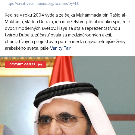
https://creativecommons.org/licenses/by/4.0
Keď sa v roku 2004 vydala za šejka Muhammada bin Rašíd al-
Maktúma, vládcu Dubaja, ich manželstvo pôsobilo ako spojenie
dvoch moderných svetov. Haya sa stala reprezentatívnou
tvárou Dubaja, zúčastňovala sa medzinárodných akcií,
charitatívnych projektov a patrila medzi najviditeľnejšie ženy
arabského sveta, píše
Vanity Fair.
OTVORIŤ V GALÉRII (4)