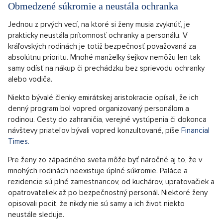
Obmedzené súkromie a neustála ochranka
Jednou z prvých vecí, na ktoré si ženy musia zvyknúť, je
prakticky neustála prítomnosť ochranky a personálu. V
kráľovských rodinách je totiž bezpečnosť považovaná za
absolútnu prioritu. Mnohé manželky šejkov nemôžu len tak
samy odísť na nákup či prechádzku bez sprievodu ochranky
alebo vodiča.
Niekto bývalé členky emirátskej aristokracie opísali, že ich
denný program bol vopred organizovaný personálom a
rodinou. Cesty do zahraničia, verejné vystúpenia či dokonca
návštevy priateľov bývali vopred konzultované, píše
Financial
Times.
Pre ženy zo západného sveta môže byť náročné aj to, že v
mnohých rodinách neexistuje úplné súkromie. Paláce a
rezidencie sú plné zamestnancov, od kuchárov, upratovačiek a
opatrovateliek až po bezpečnostný personál. Niektoré ženy
opisovali pocit, že nikdy nie sú samy a ich život niekto
neustále sleduje.