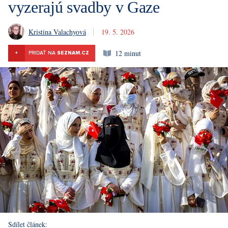
vyzerajú svadby v Gaze
Kristina Valachyová
19. 5. 2026
12 minut
+
PRIDAŤ NA
SEZNAM.CZ
Sdílet článek: