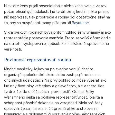
Niektoré ženy prijali nosenie abáje alebo zahalovanie vlasov
počas oficiálnych udalostí. Iné tvrdili, že aj keď im nikto priamo
nič neprikázal, tlak prostredia a rodiny bol dostatočne silný na
to, aby sa prispôsobili samy, píše portál
Bayut.com.
V kráľovských rodinách býva pritom vzhľad ženy vnímaný aj ako
reprezentácia postavenia manžela. Preto sa veľký dôraz kladie
na etiketu, vystupovanie, spôsob komunikácie či správanie na
verejnosti.
Povinnosť reprezentovať rodinu
Mnohé manželky šejkov sa po svadbe venujú charite,
organizujú spoločenské akcie alebo zastupujú rodinu na
oficiálnych udalostiach. Na prvý pohľad to môže vyzerať ako
luxusný život plný večierkov a galavečerov, ale viacero žien
tvrdilo, že ide o súčasť ich „povinností“. Od manželky
významného šejka sa očakáva reprezentatívnosť, lojalita a
schopnosť pôsobiť dokonale na verejnosti. Niektoré ženy
opisovali, že sa museli naučiť presnú etiketu stolovania,
komunikácie s diplomatmi či správania počas náboženských