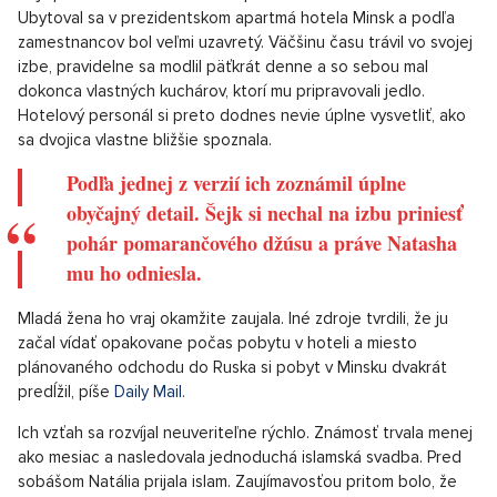
Ubytoval sa v prezidentskom apartmá hotela Minsk a podľa
zamestnancov bol veľmi uzavretý. Väčšinu času trávil vo svojej
izbe, pravidelne sa modlil päťkrát denne a so sebou mal
dokonca vlastných kuchárov, ktorí mu pripravovali jedlo.
Hotelový personál si preto dodnes nevie úplne vysvetliť, ako
sa dvojica vlastne bližšie spoznala.
Podľa jednej z verzií ich zoznámil úplne
obyčajný detail. Šejk si nechal na izbu priniesť
pohár pomarančového džúsu a práve Natasha
mu ho odniesla.
Mladá žena ho vraj okamžite zaujala. Iné zdroje tvrdili, že ju
začal vídať opakovane počas pobytu v hoteli a miesto
plánovaného odchodu do Ruska si pobyt v Minsku dvakrát
predĺžil, píše
Daily Mail.
Ich vzťah sa rozvíjal neuveriteľne rýchlo. Známosť trvala menej
ako mesiac a nasledovala jednoduchá islamská svadba. Pred
sobášom Natália prijala islam. Zaujímavosťou pritom bolo, že