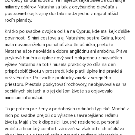
Už vtedy sa odhadovalo, že majetok šejka Saeeda dosahuje
miliardy dolárov. Natasha sa tak z obyčajného dievčaťa z
postsovietskej krajiny dostala medzi jednu z najbohatších
rodín planéty.
Krátko po svadbe dvojica odišla na Cyprus, kde mal šejk ďalšie
povinnosti. S nimi cestovala aj Natashina sestra Galina, ktorá
mala novomanželom pomáhať ako tlmočníčka, pretože
Natasha ešte neovládala dobre angličtinu ani arabčinu. Práve
jazyková bariéra a úplne nový svet boli jednou z najväčších
výziev. Natasha sa totiž musela prakticky zo dňa na deň
prispôsobiť životu v prostredí, kde platili úplne iné pravidlá
než v Európe. Po svadbe prakticky zmizla z verejného
priestoru. Prestala poskytovať rozhovory, neobjavovala sa na
sociálnych sieťach a o jej ďalšom živote sa objavovalo
minimum informácií.
To je pritom pre ženy v podobných rodinách typické. Mnohé z
nich po svadbe prejdú do výrazne uzavretejšieho režimu
života. Majú síce k dispozícii luxusné rezidencie, personál,
vodiča a finančný komfort, zároveň sa však od nich očakáva