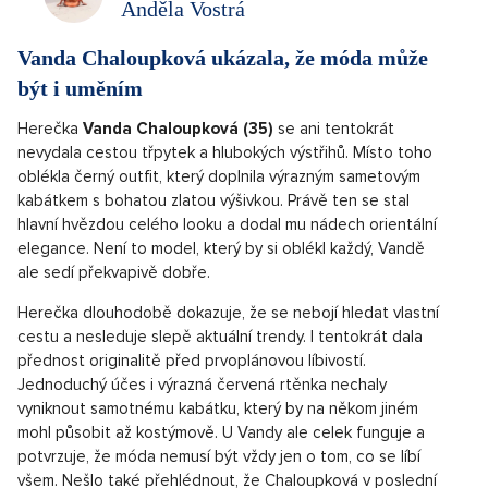
Anděla Vostrá
Vanda Chaloupková ukázala, že móda může
být i uměním
Herečka
Vanda Chaloupková (35)
se ani tentokrát
nevydala cestou třpytek a hlubokých výstřihů. Místo toho
oblékla černý outfit, který doplnila výrazným sametovým
kabátkem s bohatou zlatou výšivkou. Právě ten se stal
hlavní hvězdou celého looku a dodal mu nádech orientální
elegance. Není to model, který by si oblékl každý, Vandě
ale sedí překvapivě dobře.
Herečka dlouhodobě dokazuje, že se nebojí hledat vlastní
cestu a nesleduje slepě aktuální trendy. I tentokrát dala
přednost originalitě před prvoplánovou líbivostí.
Jednoduchý účes i výrazná červená rtěnka nechaly
vyniknout samotnému kabátku, který by na někom jiném
mohl působit až kostýmově. U Vandy ale celek funguje a
potvrzuje, že móda nemusí být vždy jen o tom, co se líbí
všem. Nešlo také přehlédnout, že Chaloupková v poslední