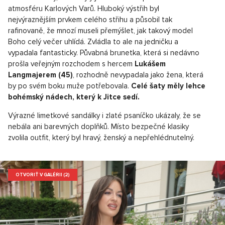
atmosféru Karlových Varů. Hluboký výstřih byl
nejvýraznějším prvkem celého střihu a působil tak
rafinovaně, že mnozí museli přemýšlet, jak takový model
Boho celý večer uhlídá. Zvládla to ale na jedničku a
vypadala fantasticky. Půvabná brunetka, která si nedávno
prošla veřejným rozchodem s hercem
Lukášem
Langmajerem (45)
, rozhodně nevypadala jako žena, která
by po svém boku muže potřebovala.
Celé šaty měly lehce
bohémský nádech, který k Jitce sedí.
Výrazné limetkové sandálky i zlaté psaníčko ukázaly, že se
nebála ani barevných doplňků. Místo bezpečné klasiky
zvolila outfit, který byl hravý, ženský a nepřehlédnutelný.
OTVORIŤ V GALÉRII (2)