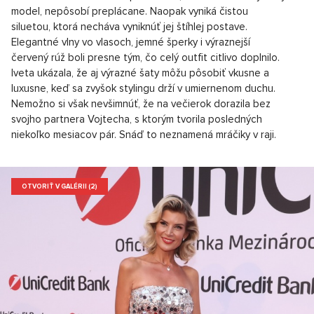
model, nepôsobí preplácane. Naopak vyniká čistou
siluetou, ktorá necháva vyniknúť jej štíhlej postave.
Elegantné vlny vo vlasoch, jemné šperky i výraznejší
červený rúž boli presne tým, čo celý outfit citlivo doplnilo.
Iveta ukázala, že aj výrazné šaty môžu pôsobiť vkusne a
luxusne, keď sa zvyšok stylingu drží v umiernenom duchu.
Nemožno si však nevšimnúť, že na večierok dorazila bez
svojho partnera Vojtecha, s ktorým tvorila posledných
niekoľko mesiacov pár. Snáď to neznamená mráčiky v raji.
OTVORIŤ V GALÉRII (2)