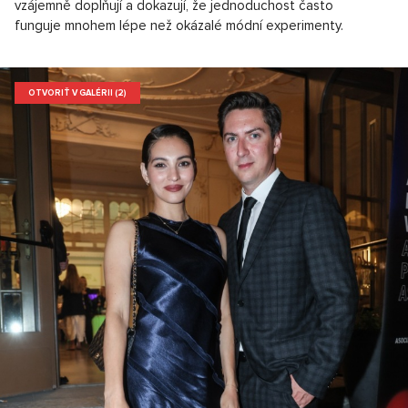
vzájemně doplňují a dokazují, že jednoduchost často
funguje mnohem lépe než okázalé módní experimenty.
OTVORIŤ V GALÉRII (2)