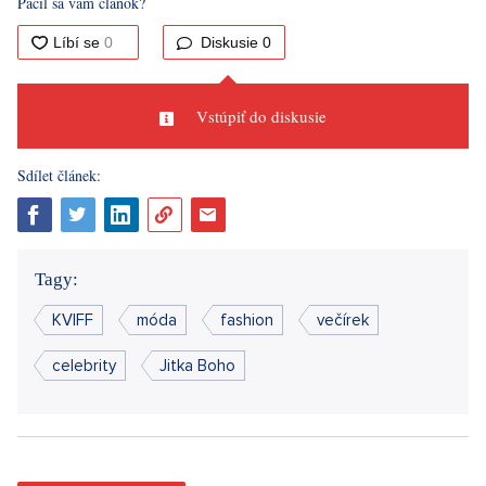
Páčil sa vám článok?
Diskusie
0
Vstúpiť do diskusie
Sdílet článek:
Tagy:
KVIFF
móda
fashion
večírek
celebrity
Jitka Boho