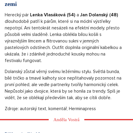
zemi
Herecký pár
Lenka Vlasáková (54)
a
Jan Dolanský (48)
dlouhodobě patří k párům, které si na módní výstřelky
nepotrpí. Ani tentokrát nesázeli na efektní modely, přesto
působili velmi sladěně. Lenka oblékla bílou košili s
výraznějším límcem a flitrovanou sukni v jemných
pastelových odstínech. Outfit doplnila originální kabelkou a
ukázala, že i zdánlivě jednoduché kousky mohou na
festivalu fungovat.
Dolanský zůstal věrný svému ležérnímu stylu. Světlá bunda,
bílé tričko a tmavé kalhoty sice nepřitahovaly pozornost na
první pohled, ale vedle partnerky tvořily harmonický celek.
Nepůsobí jako dvojice, která by se honila za trendy. Spíš je
vidět, že se oblékají především tak, aby se cítili dobře.
Zdroje: autorský text, komentář, Herminapress
Anděla Vostrá