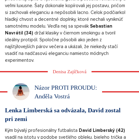
veľmi luxusne. Šaty dokonale kopírovali jej postavu, pričom
si zachovali eleganciu a nepôsobili lacno. Celok podčiarkol
hladký chvost a decentné doplnky, ktoré nechali vyniknúť
samotnému modelu. Vedľa nej sa spevák
Sebastian
Navrátil (34)
držal klasiky v čiernom smokingu a tvoril
ideálny protipól. Spoločne pôsobili ako jeden z
najštýlovejších párov večera a ukázali, že niekedy stačí
vsadiť na nadčasovú eleganciu namiesto módnych
experimentov.
Denisa Zajíčková
Názor PROTI PROUDU:
Anděla Vostrá
Lenka Limberská sa odvázala, David zostal
pri zemi
Kým bývalý profesionálny futbalista
David Limberský (42)
vsadil na istotu v podobe svetlého obleku, bieleho trička a