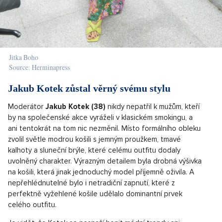
Jitka Boho
Source: Herminapress
Jakub Kotek zůstal věrný svému stylu
Moderátor
Jakub Kotek (38)
nikdy nepatřil k mužům, kteří
by na společenské akce vyráželi v klasickém smokingu, a
ani tentokrát na tom nic nezměnil. Místo formálního obleku
zvolil světle modrou košili s jemným proužkem, tmavé
kalhoty a sluneční brýle, které celému outfitu dodaly
uvolněný charakter. Výrazným detailem byla drobná výšivka
na košili, která jinak jednoduchý model příjemně oživila. A
nepřehlédnutelné bylo i netradiční zapnutí, které z
perfektně vyžehlené košile udělalo dominantní prvek
celého outfitu.