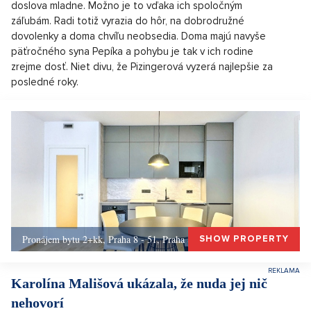
doslova mladne. Možno je to vďaka ich spoločným
záľubám. Radi totiž vyrazia do hôr, na dobrodružné
dovolenky a doma chvíľu neobsedia. Doma majú navyše
päťročného syna Pepíka a pohybu je tak v ich rodine
zrejme dosť. Niet divu, že Pizingerová vyzerá najlepšie za
posledné roky.
Pronájem bytu 2+kk, Praha 8 - 51, Praha 8
SHOW PROPERTY
Karolína Mališová ukázala, že nuda jej nič
nehovorí