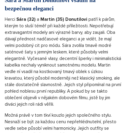
bezpečnou eleganci
Herci
Sára (32)
a
Martin (35) Donutilovi
patří k párům,
kterým to sluší téměř při každé příležitosti. Nepotřebují
extravagantní modely ani výrazné barvy, aby zaujali. Oba
dávají přednost nadčasové eleganci a je vidět, že mají
velmi podobný cit pro módu. Sára zvolila tmavě modré
saténové šaty s jemným leskem, které působily velmi
elegantně. Vyčesané vlasy, decentní šperky i minimalistická
kabelka nechaly vyniknout samotnému modelu. Martin
vedle ní vsadil na kostkovaný tmavý oblek s úzkou
kravatou, který působil moderněji než klasický smoking, ale
stále dostatečně slavnostně. Jejich styl připomínal na první
pohled noblesu první republiky. A pokud by se takto
oblečení objevili v nějakém dobovém filmu, jistě by jim
diváci jejich roli rádi věřili.
Možná právě v tom tkví kouzlo jejich společného stylu.
Nesnaží se být za každou cenu nepřehlédnutelní, přesto
vedle sebe působí velmi harmonicky. Jejich outfity se