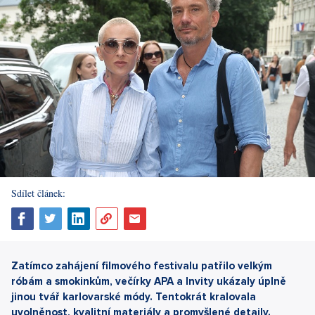
Sdílet článek:
Zatímco zahájení filmového festivalu patřilo velkým
róbám a smokinkům, večírky APA a Invity ukázaly úplně
jinou tvář karlovarské módy. Tentokrát kralovala
uvolněnost, kvalitní materiály a promyšlené detaily.