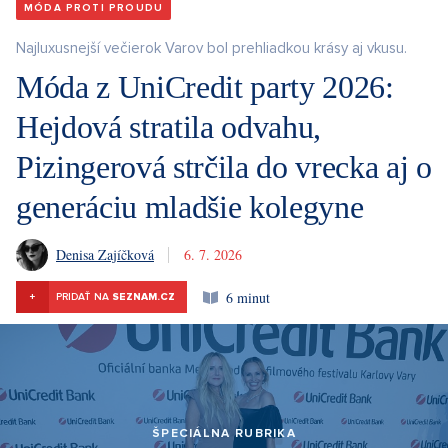
MÓDA PROTI PROUDU
Najluxusnejší večierok Varov bol prehliadkou krásy aj vkusu.
Móda z UniCredit party 2026:
Hejdová stratila odvahu,
Pizingerová strčila do vrecka aj o
generáciu mladšie kolegyne
Denisa Zajíčková
6. 7. 2026
6 minut
+
PRIDAŤ NA
SEZNAM.CZ
ŠPECIÁLNA RUBRIKA