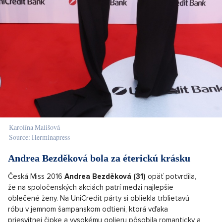
Karolína Mališová
Source: Herminapress
Andrea Bezděková bola za éterickú krásku
Česká Miss 2016
Andrea Bezděková (31)
opäť potvrdila,
že na spoločenských akciách patrí medzi najlepšie
oblečené ženy. Na UniCredit párty si obliekla trblietavú
róbu v jemnom šampanskom odtieni, ktorá vďaka
priesvitnej čipke a vysokému golieru pôsobila romanticky a