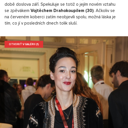
době doslova září. Spekuluje se totiž o jejím novém vztahu
se zpěvákem
Vojtěchem Drahokoupilem (30)
. Ačkoliv se
na červeném koberci zatím neobjevili spolu, možná láska je
tím, co jí v posledních dnech tolik sluší.
OTVORIŤ V GALÉRII (1)