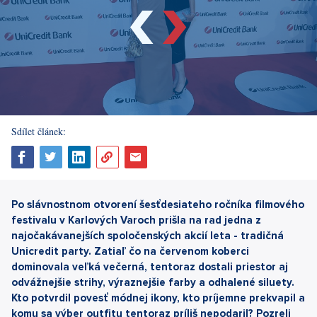
Sdílet článek:
Po slávnostnom otvorení šesťdesiateho ročníka filmového
festivalu v Karlových Varoch prišla na rad jedna z
najočakávanejších spoločenských akcií leta - tradičná
Unicredit party. Zatiaľ čo na červenom koberci
dominovala veľká večerná, tentoraz dostali priestor aj
odvážnejšie strihy, výraznejšie farby a odhalené siluety.
Kto potvrdil povesť módnej ikony, kto príjemne prekvapil a
komu sa výber outfitu tentoraz príliš nepodaril? Pozreli