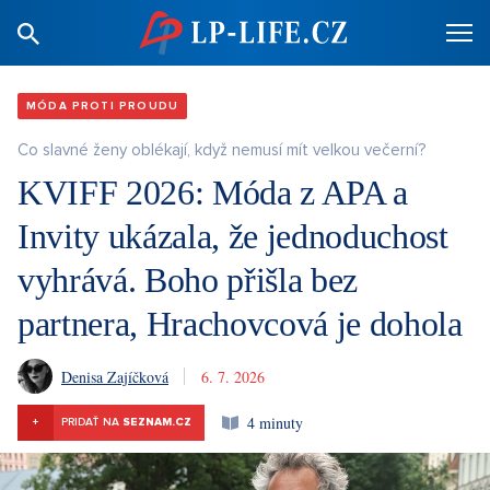
MÓDA PROTI PROUDU
Co slavné ženy oblékají, když nemusí mít velkou večerní?
KVIFF 2026: Móda z APA a
Invity ukázala, že jednoduchost
vyhrává. Boho přišla bez
partnera, Hrachovcová je dohola
Denisa Zajíčková
6. 7. 2026
4 minuty
+
PRIDAŤ NA
SEZNAM.CZ