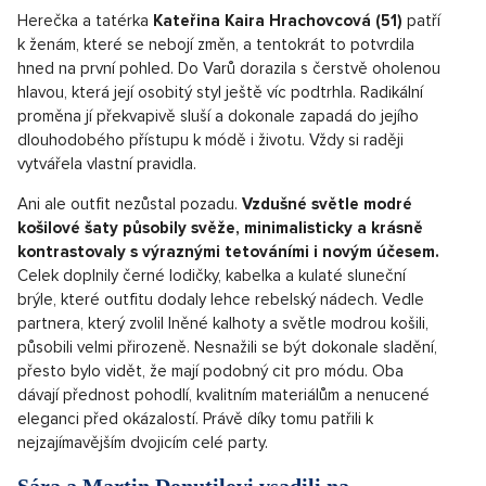
Herečka a tatérka
Kateřina Kaira Hrachovcová (51)
patří
k ženám, které se nebojí změn, a tentokrát to potvrdila
hned na první pohled. Do Varů dorazila s čerstvě oholenou
hlavou, která její osobitý styl ještě víc podtrhla. Radikální
proměna jí překvapivě sluší a dokonale zapadá do jejího
dlouhodobého přístupu k módě i životu. Vždy si raději
vytvářela vlastní pravidla.
Ani ale outfit nezůstal pozadu.
Vzdušné světle modré
košilové šaty působily svěže, minimalisticky a krásně
kontrastovaly s výraznými tetováními i novým účesem.
Celek doplnily černé lodičky, kabelka a kulaté sluneční
brýle, které outfitu dodaly lehce rebelský nádech. Vedle
partnera, který zvolil lněné kalhoty a světle modrou košili,
působili velmi přirozeně. Nesnažili se být dokonale sladění,
přesto bylo vidět, že mají podobný cit pro módu. Oba
dávají přednost pohodlí, kvalitním materiálům a nenucené
eleganci před okázalostí. Právě díky tomu patřili k
nejzajímavějším dvojicím celé party.
Sára a Martin Donutilovi vsadili na