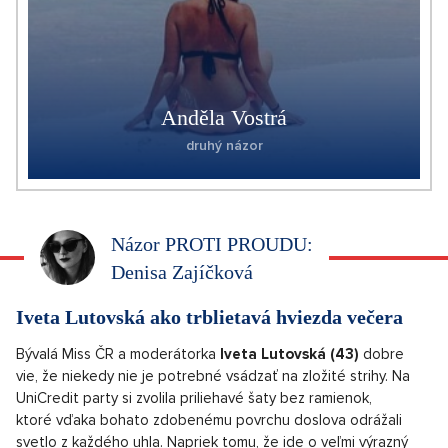
Anděla Vostrá
druhý názor
Názor PROTI PROUDU:
Denisa Zajíčková
Iveta Lutovská ako trblietavá hviezda večera
Bývalá Miss ČR a moderátorka
Iveta Lutovská (43)
dobre
vie, že niekedy nie je potrebné vsádzať na zložité strihy. Na
UniCredit party si zvolila priliehavé šaty bez ramienok,
ktoré vďaka bohato zdobenému povrchu doslova odrážali
svetlo z každého uhla. Napriek tomu, že ide o veľmi výrazný