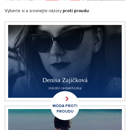
Vyberte si a srovnejte názory
proti proudu
:
Denisa Zajíčková
módní redaktorka
MÓDA PROTI
PROUDU