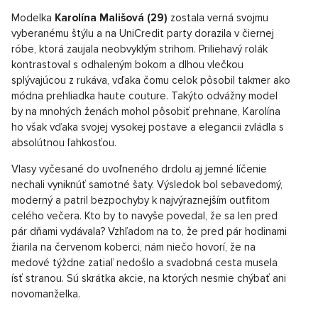
Modelka
Karolína Mališová (29)
zostala verná svojmu
vyberanému štýlu a na UniCredit party dorazila v čiernej
róbe, ktorá zaujala neobvyklým strihom. Priliehavý rolák
kontrastoval s odhaleným bokom a dlhou vlečkou
splývajúcou z rukáva, vďaka čomu celok pôsobil takmer ako
módna prehliadka haute couture. Takýto odvážny model
by na mnohých ženách mohol pôsobiť prehnane, Karolína
ho však vďaka svojej vysokej postave a elegancii zvládla s
absolútnou ľahkosťou.
Vlasy vyčesané do uvoľneného drdolu aj jemné líčenie
nechali vyniknúť samotné šaty. Výsledok bol sebavedomý,
moderný a patril bezpochyby k najvýraznejším outfitom
celého večera. Kto by to navyše povedal, že sa len pred
pár dňami vydávala? Vzhľadom na to, že pred pár hodinami
žiarila na červenom koberci, nám niečo hovorí, že na
medové týždne zatiaľ nedošlo a svadobná cesta musela
ísť stranou. Sú skrátka akcie, na ktorých nesmie chýbať ani
novomanželka.