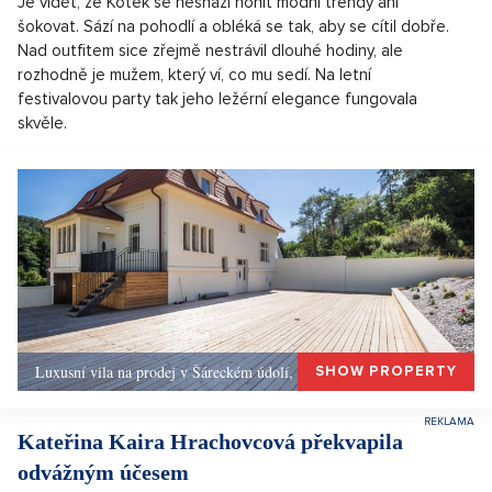
Je vidět, že Kotek se nesnaží honit módní trendy ani
šokovat. Sází na pohodlí a obléká se tak, aby se cítil dobře.
Nad outfitem sice zřejmě nestrávil dlouhé hodiny, ale
rozhodně je mužem, který ví, co mu sedí. Na letní
festivalovou party tak jeho ležérní elegance fungovala
skvěle.
Luxusní vila na prodej v Šáreckém údolí, Praha 6
SHOW PROPERTY
Kateřina Kaira Hrachovcová překvapila
odvážným účesem