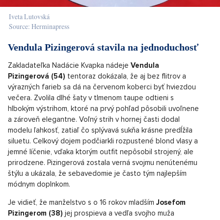
Iveta Lutovská
Source: Herminapress
Vendula Pizingerová stavila na jednoduchosť
Zakladateľka Nadácie Kvapka nádeje
Vendula
Pizingerová (54)
tentoraz dokázala, že aj bez flitrov a
výrazných farieb sa dá na červenom koberci byť hviezdou
večera. Zvolila dlhé šaty v tlmenom taupe odtieni s
hlbokým výstrihom, ktoré na prvý pohľad pôsobili uvoľnene
a zároveň elegantne. Voľný strih v hornej časti dodal
modelu ľahkosť, zatiaľ čo splývavá sukňa krásne predĺžila
siluetu. Celkový dojem podčiarkli rozpustené blond vlasy a
jemné líčenie, vďaka ktorým outfit nepôsobil strojený, ale
prirodzene. Pizingerová zostala verná svojmu nenútenému
štýlu a ukázala, že sebavedomie je často tým najlepším
módnym doplnkom.
Je vidieť, že manželstvo s o 16 rokov mladším
Josefom
Pizingerom (38)
jej prospieva a vedľa svojho muža