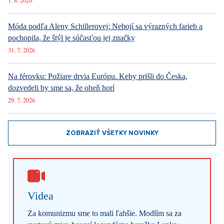
1. 8. 2026
Móda podľa Aleny Schillerovej: Nebojí sa výrazných farieb a
pochopila, že štýl je súčasťou jej značky
31. 7. 2026
Na férovku: Požiare drvia Európu. Keby prišli do Česka,
dozvedeli by sme sa, že oheň horí
29. 7. 2026
ZOBRAZIŤ VŠETKY NOVINKY
Videa
Za komunizmu sme to mali ľahšie. Modlím sa za