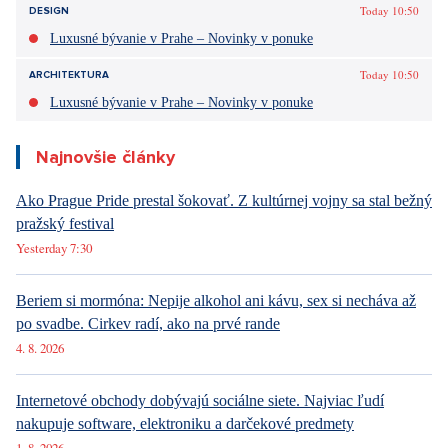
Today 10:50
DESIGN
Luxusné bývanie v Prahe – Novinky v ponuke
Today 10:50
ARCHITEKTURA
Luxusné bývanie v Prahe – Novinky v ponuke
Najnovšie články
Ako Prague Pride prestal šokovať. Z kultúrnej vojny sa stal bežný
pražský festival
Yesterday 7:30
Beriem si mormóna: Nepije alkohol ani kávu, sex si necháva až
po svadbe. Cirkev radí, ako na prvé rande
4. 8. 2026
Internetové obchody dobývajú sociálne siete. Najviac ľudí
nakupuje software, elektroniku a darčekové predmety