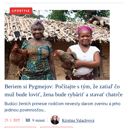
LIFESTYLE
Beriem si Pygmejov: Počítajte s tým, že zatiaľ čo
muž bude loviť, žena bude rybáriť a stavať chatrče
Budúci ženích prinesie rodičom nevesty darom zverinu a jeho
jedinou povinnosťou...
23. 1. 2025
9 minut
Kristina Valachyová