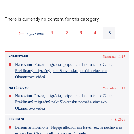
Yesterday 11:17
KOMENTÁRE
Na rovinu: Pozor, migrácia, pripomenula situácia v Ceute.
Preklínaný migračný pakt Slovensku pomáha viac ako
Okamurove videá
Yesterday 11:17
NA FÉROVKU
Na rovinu: Pozor, migrácia, pripomenula situácia v Ceute.
Preklínaný migračný pakt Slovensku pomáha viac ako
Okamurove videá
4. 8. 2026
BERIEM SI
Beriem si mormóna: Nepije alkohol ani kávu, sex si necháva až
po svadbe. Cirkev radí, ako na prvé rande
Najnovšie články
Móda podľa Aleny Schillerovej: Nebojí sa výrazných farieb a
pochopila, že štýl je súčasťou jej značky
31. 7. 2026