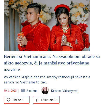
Beriem si Vietnamičana: Na svadobnom obrade sa
nikto nedozvie, či je manželstvo právoplatne
uzavreté
Vo väčšine krajín o dátume svadby rozhodujú nevesta a
ženích, vo Vietname to tak...
30. 1. 2025
8 minut
Kristina Valachyová
Diskusie
0