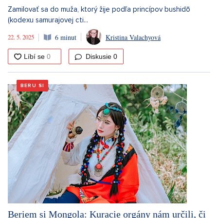
Zamilovať sa do muža, ktorý žije podľa princípov bushidō
(kodexu samurajovej cti...
22. 5. 2025
6 minut
Kristina Valachyová
Diskusie
0
BERU SI
Beriem si Mongola: Kuracie orgány nám určili, či