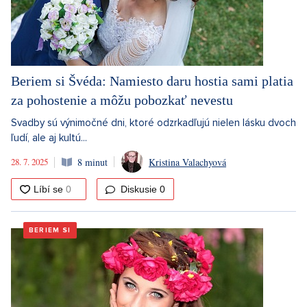
Beriem si Švéda: Namiesto daru hostia sami platia
za pohostenie a môžu pobozkať nevestu
Svadby sú výnimočné dni, ktoré odzrkadľujú nielen lásku dvoch
ľudí, ale aj kultú...
28. 7. 2025
8 minut
Kristina Valachyová
Diskusie
0
BERIEM SI