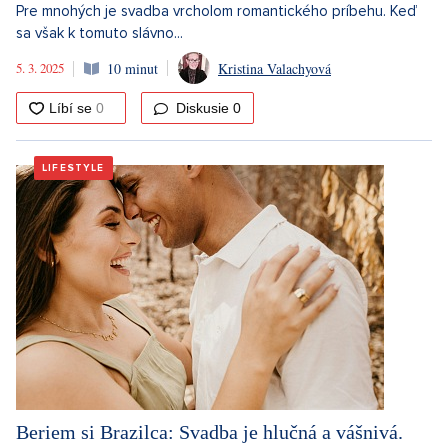
Pre mnohých je svadba vrcholom romantického príbehu. Keď
sa však k tomuto slávno...
5. 3. 2025
10 minut
Kristina Valachyová
Diskusie
0
LIFESTYLE
Beriem si Brazilca: Svadba je hlučná a vášnivá.