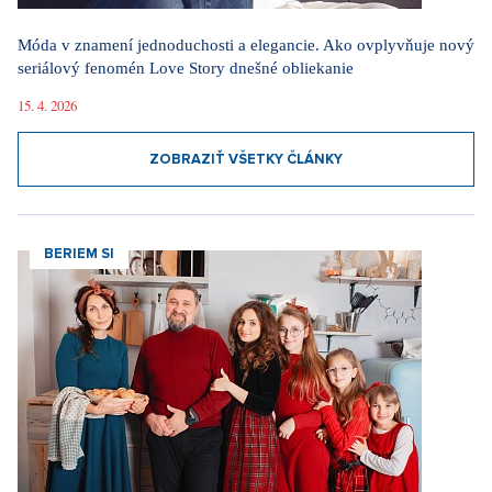
ZOBRAZIŤ VŠETKY ČLÁNKY
BERIEM SI
Beriem si mormóna: Nepije alkohol ani kávu, sex si necháva až
po svadbe. Cirkev radí, ako na prvé rande
4. 8. 2026