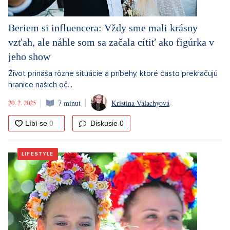
Beriem si influencera: Vždy sme mali krásny
vzťah, ale náhle som sa začala cítiť ako figúrka v
jeho show
Život prináša rôzne situácie a príbehy, ktoré často prekračujú
hranice našich oč...
20. 2. 2025
7 minut
Kristina Valachyová
Diskusie
0
LIFESTYLE