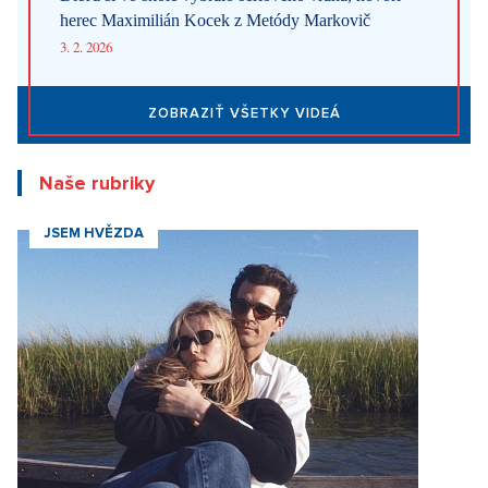
Naše rubriky
JSEM HVĚZDA
Móda v znamení jednoduchosti a elegancie. Ako ovplyvňuje nový
seriálový fenomén Love Story dnešné obliekanie
15. 4. 2026