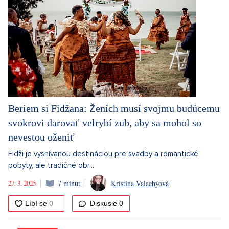
Beriem si Fidžana: Ženích musí svojmu budúcemu
svokrovi darovať velrybí zub, aby sa mohol so
nevestou oženiť
Fidži je vysnívanou destináciou pre svadby a romantické
pobyty, ale tradičné obr...
27. 3. 2025
7 minut
Kristina Valachyová
Diskusie
0