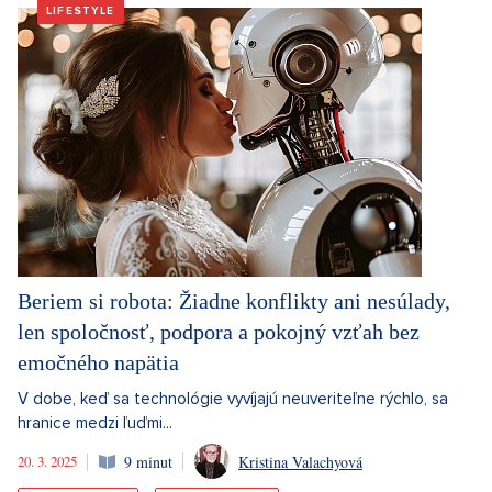
LIFESTYLE
Beriem si robota: Žiadne konflikty ani nesúlady,
len spoločnosť, podpora a pokojný vzťah bez
emočného napätia
V dobe, keď sa technológie vyvíjajú neuveriteľne rýchlo, sa
hranice medzi ľuďmi...
20. 3. 2025
9 minut
Kristina Valachyová