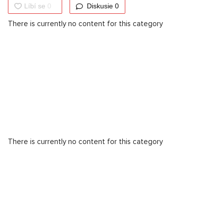
Diskusie
0
There is currently no content for this category
There is currently no content for this category
There is currently no content for this category
‹ previous
1
2
3
4
5