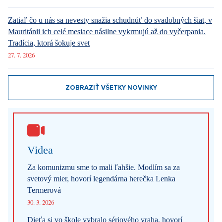
ZOBRAZIŤ VŠETKY NOVINKY
Videa
Za komunizmu sme to mali ľahšie. Modlím sa za
svetový mier, hovorí legendárna herečka Lenka
Termerová
30. 3. 2026
Dieťa si vo škole vybralo sériového vraha, hovorí
herec Maximilián Kocek z Metódy Markovič
3. 2. 2026
ZOBRAZIŤ VŠETKY VIDEÁ