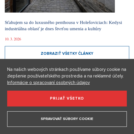
ZOBRAZIŤ VŠETKY ČLÁNKY
MÓDA PROTI PROUDU
Na našich webových stránkach používame súbory cookie na
zlepšenie používateľského prostredia a na reklamné účely.
Informácie o spracovaní osobných údajov
PRIJAŤ VŠETKO
SPRAVOVAŤ SÚBORY COOKIE
Móda podľa Aleny Schillerovej: Nebojí sa výrazných farieb a
pochopila, že štýl je súčasťou jej značky