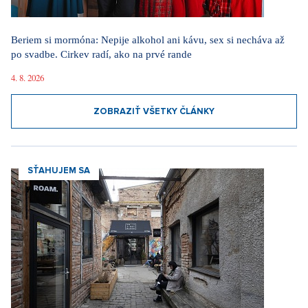
ZOBRAZIŤ VŠETKY ČLÁNKY
SŤAHUJEM SA
Sťahujem sa do luxusného penthousu v Holešoviciach: Kedysi
industriálna oblasť je dnes štvrťou umenia a kultúry
10. 3. 2026