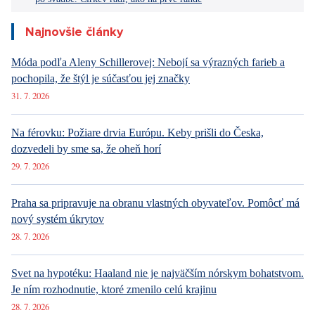
Na férovku: Požiare drvia Európu. Keby prišli do Česka,
dozvedeli by sme sa, že oheň horí
29. 7. 2026
Praha sa pripravuje na obranu vlastných obyvateľov. Pomôcť má
nový systém úkrytov
28. 7. 2026
Svet na hypotéku: Haaland nie je najväčším nórskym bohatstvom.
Je ním rozhodnutie, ktoré zmenilo celú krajinu
28. 7. 2026
Zatiaľ čo u nás sa nevesty snažia schudnúť do svadobných šiat, v
Mauritánii ich celé mesiace násilne vykrmujú až do vyčerpania.
Tradícia, ktorá šokuje svet
27. 7. 2026