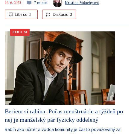
16. 6. 2025
7 minut
Kristina Valachyová
Diskusie
0
BERU SI
Beriem si rabína: Počas menštruácie a týždeň po
nej je manželský pár fyzicky oddelený
Rabín ako učiteľ a vodca komunity je často považovaný za