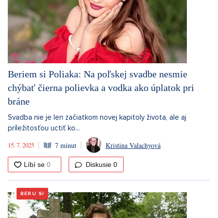
Beriem si Poliaka: Na poľskej svadbe nesmie
chýbať čierna polievka a vodka ako úplatok pri
bráne
Svadba nie je len začiatkom novej kapitoly života, ale aj
príležitosťou uctiť ko...
15. 7. 2025
7 minut
Kristina Valachyová
Diskusie
0
BERU SI