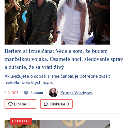
Beriem si Izraelčana: Vedela som, že budem
manželkou vojaka. Osamelé noci, sledovanie správ
a dúfanie, že sa vráti živý
Ak uvažujete o sobáši s Izraelčanom, je potrebné zvážiť
niekoľko dôležitých aspe...
6. 2. 2025
8 minut
Kristina Valachyová
Diskusie
0
LIFESTYLE