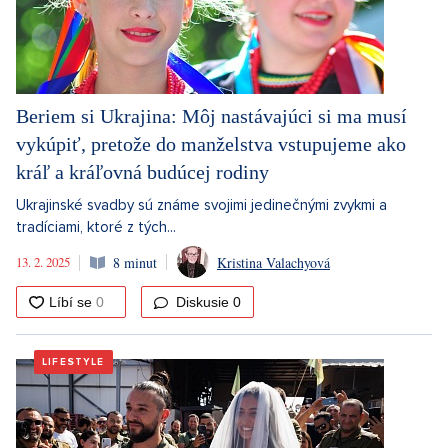
Beriem si Ukrajina: Môj nastávajúci si ma musí
vykúpiť, pretože do manželstva vstupujeme ako
kráľ a kráľovná budúcej rodiny
Ukrajinské svadby sú známe svojimi jedinečnými zvykmi a
tradíciami, ktoré z tých...
13. 2. 2025
8 minut
Kristina Valachyová
Diskusie
0
LIFESTYLE