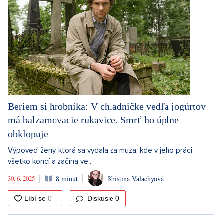
Beriem si hrobníka: V chladničke vedľa jogúrtov
má balzamovacie rukavice. Smrť ho úplne
obklopuje
Výpoveď ženy, ktorá sa vydala za muža, kde v jeho práci
všetko končí a začína ve...
30. 6. 2025
8 minut
Kristina Valachyová
Diskusie
0