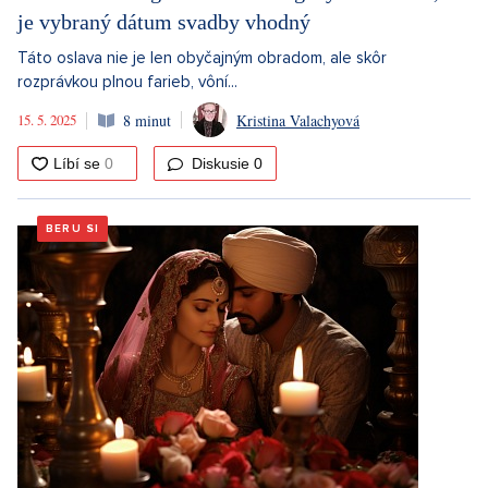
je vybraný dátum svadby vhodný
Táto oslava nie je len obyčajným obradom, ale skôr
rozprávkou plnou farieb, vôní...
15. 5. 2025
8 minut
Kristina Valachyová
Diskusie
0
BERU SI